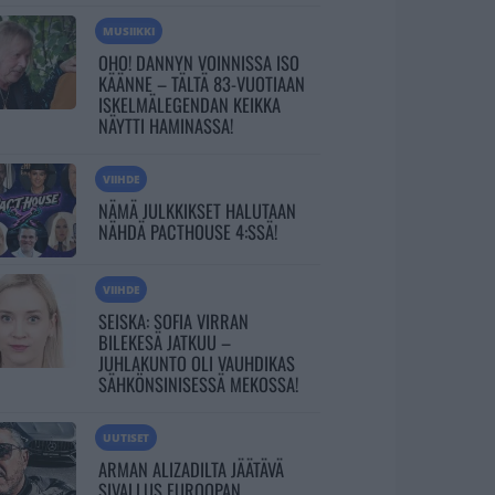
MUSIIKKI
OHO! DANNYN VOINNISSA ISO
KÄÄNNE – TÄLTÄ 83-VUOTIAAN
ISKELMÄLEGENDAN KEIKKA
NÄYTTI HAMINASSA!
VIIHDE
NÄMÄ JULKKIKSET HALUTAAN
NÄHDÄ PACTHOUSE 4:SSÄ!
VIIHDE
SEISKA: SOFIA VIRRAN
BILEKESÄ JATKUU –
JUHLAKUNTO OLI VAUHDIKAS
SÄHKÖNSINISESSÄ MEKOSSA!
UUTISET
ARMAN ALIZADILTA JÄÄTÄVÄ
SIVALLUS EUROOPAN