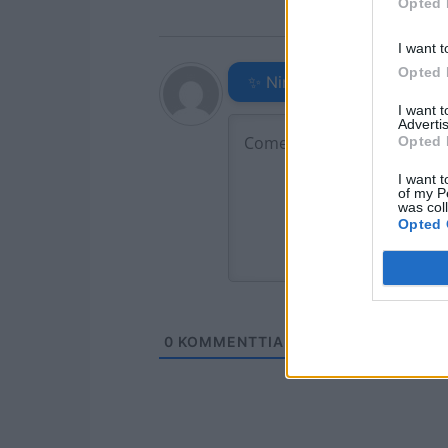
Opted 
I want t
Opted 
✨ Nimikone
I want 
Advertis
Opted 
I want t
of my P
was col
Opted 
0
KOMMENTTIA