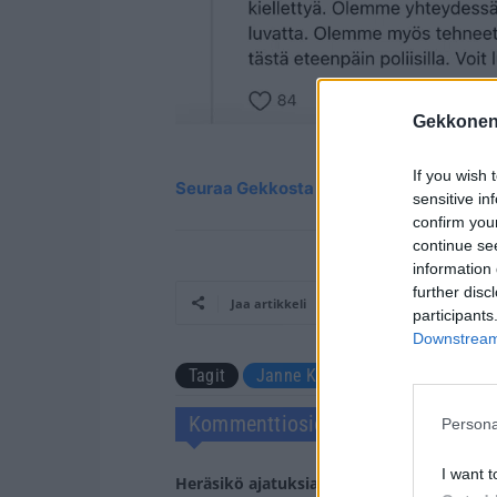
Gekkonen
If you wish 
Seuraa Gekkosta Instagramissa
sensitive in
confirm you
continue se
information 
further disc
Jaa artikkeli
participants
Downstream 
Tagit
Janne Kataja
Tietoturvalouk
Kommenttiosio
Persona
I want t
Heräsikö ajatuksia? Kerro mielipiteesi.
Tu