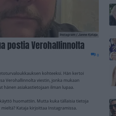
Instagram / Janne Kataja
a postia Verohallinnolta
0
etoturvaloukkauksen kohteeksi. Hän kertoi
a Verohallinnolta viestin, jonka mukaan
ut hänen asiakastietojaan ilman lupaa.
äyttö huomattiin. Mutta kuka tällaisia tietoja
 mieltä? Kataja kirjoittaa Instagramissa.