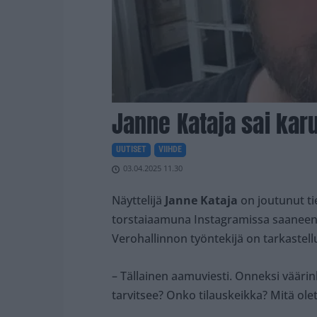
Janne Kataja sai karu
UUTISET
VIIHDE
03.04.2025 11.30
Näyttelijä
Janne Kataja
on joutunut ti
torstaiaamuna Instagramissa saaneens
Verohallinnon työntekijä on tarkastell
– Tällainen aamuviesti. Onneksi väärink
tarvitsee? Onko tilauskeikka? Mitä olet