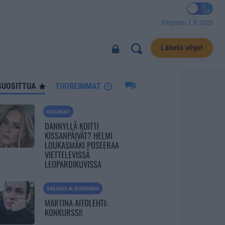
Perjantai 7.8.2026
838
Lähetä vihje!
SUOSITTUA
TUOREIMMAT
KUUMAT
DANNYLLÄ KOITTI
KISSANPÄIVÄT? HELMI
LOUKASMÄKI POSEERAA
VIETTELEVISSÄ
LEOPARDIKUVISSA
TALOUS & BUSINESS
MARTINA AITOLEHTI:
KONKURSSI!