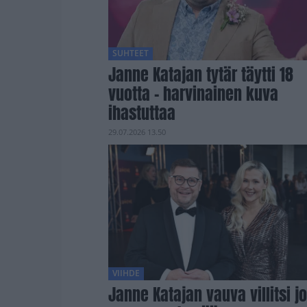
SUHTEET
Janne Katajan tytär täytti 18
vuotta – harvinainen kuva
ihastuttaa
29.07.2026 13.50
VIIHDE
Janne Katajan vauva villitsi jo