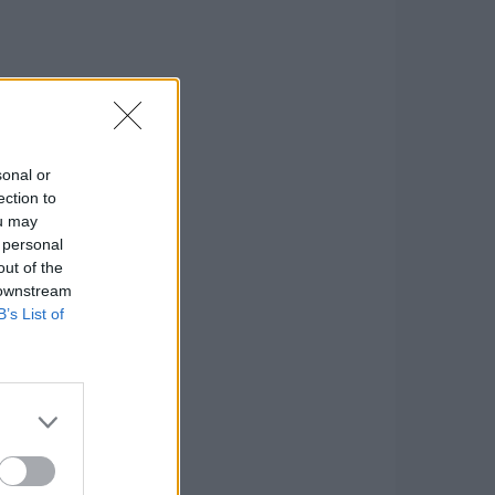
sonal or
ection to
ou may
 personal
out of the
 downstream
B’s List of