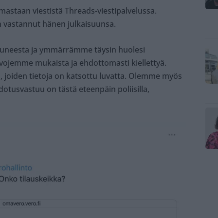
mastaan viestistä Threads-viestipalvelussa.
on vastannut hänen julkaisuunsa.
uneesta ja ymmärrämme täysin huolesi
arvojemme mukaista ja ehdottomasti kiellettyä.
, joiden tietoja on katsottu luvatta. Olemme myös
dotusvastuu on tästä eteenpäin poliisilla,