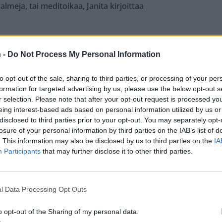
meja, tai meditoikaa, Janita kirjoittaa
ä aiheuttaneista raha-asioistaan.
 -
Do Not Process My Personal Information
asan omia palkkiorahojani, sekä eläkettä, jota sain
to opt-out of the sale, sharing to third parties, or processing of your per
oimimaan! Ihanaa tätä päivää just Sulle, säkin olet
formation for targeted advertising by us, please use the below opt-out s
sa.
r selection. Please note that after your opt-out request is processed y
eing interest-based ads based on personal information utilized by us or
disclosed to third parties prior to your opt-out. You may separately opt-
kaisu alapuolelta.
losure of your personal information by third parties on the IAB’s list of
. This information may also be disclosed by us to third parties on the
IA
Participants
that may further disclose it to other third parties.
l Data Processing Opt Outs
o opt-out of the Sharing of my personal data.