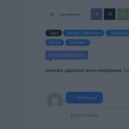
Jaa artikkeli
Tagit
Janita Lukkarinen
Julkkikset
Syöpä
Terhokoti
Kommenttiosio
Heräsikö ajatuksia? Kerro mielipiteesi.
Tu
✨ Nimikone