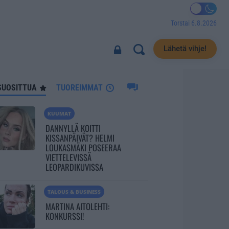
Torstai 6.8.2026
36473
Lähetä vihje!
SUOSITTUA
TUOREIMMAT
KUUMAT
DANNYLLÄ KOITTI
KISSANPÄIVÄT? HELMI
LOUKASMÄKI POSEERAA
VIETTELEVISSÄ
LEOPARDIKUVISSA
TALOUS & BUSINESS
MARTINA AITOLEHTI:
KONKURSSI!