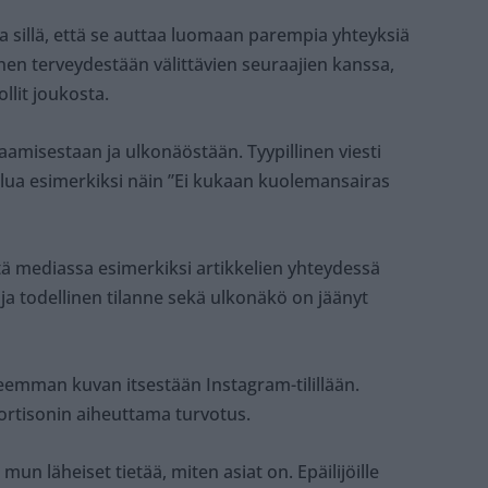
sta sillä, että se auttaa luomaan parempia yhteyksiä
änen terveydestään välittävien seuraajien kanssa,
llit joukosta.
kaamisestaan ja ulkonäöstään. Tyypillinen viesti
ua esimerkiksi näin ”Ei kukaan kuolemansairas
ttä mediassa esimerkiksi artikkelien yhteydessä
ja todellinen tilanne sekä ulkonäkö on jäänyt
reemman kuvan itsestään Instagram-tilillään.
ortisonin aiheuttama turvotus.
 mun läheiset tietää, miten asiat on. Epäilijöille