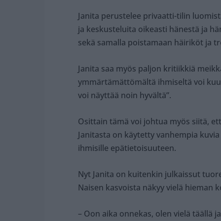
Janita perustelee privaatti-tilin luomi
ja keskusteluita oikeasti hänestä ja h
sekä samalla poistamaan häiriköt ja tro
Janita saa myös paljon kritiikkiä meik
ymmärtämättömältä ihmiseltä voi kuul
voi näyttää noin hyvältä”.
Osittain tämä voi johtua myös siitä, e
Janitasta on käytetty vanhempia kuvia 
ihmisille epätietoisuuteen.
Nyt Janita on kuitenkin julkaissut tuo
Naisen kasvoista näkyy vielä hieman k
– Oon aika onnekas, olen vielä täällä ja