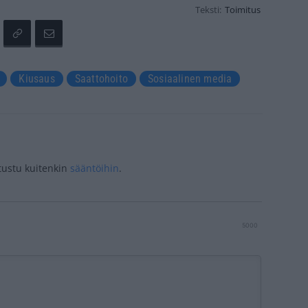
Teksti:
Toimitus
Kiusaus
Saattohoito
Sosiaalinen media
tustu kuitenkin
sääntöihin
.
5000