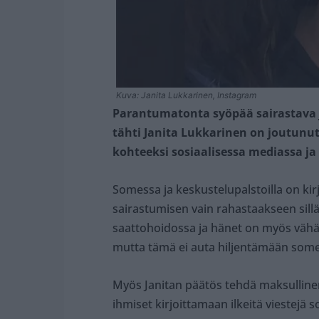
Kuva: Janita Lukkarinen, Instagram
Parantumatonta syöpää sairastava j
tähti Janita Lukkarinen on joutunut 
kohteeksi sosiaalisessa mediassa ja 
Somessa ja keskustelupalstoilla on kirj
sairastumisen vain rahastaakseen sillä
saattohoidossa ja hänet on myös vähän
mutta tämä ei auta hiljentämään somes
Myös Janitan päätös tehdä maksullinen 
ihmiset kirjoittamaan ilkeitä viestejä 