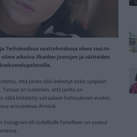
a Terhokodissa saattohoidossa oleva tosi-tv-
viime aikoina ilkeiden juorujen ja väitteiden
keskustelupalstoilla.
oitettu, että Janita olisi keksinyt koko syöpään
. Totuus on kuitenkin, että Janita on
 väliä kiidätetty sairaalaan kohtauksien vuoksi,
sa arvostelevia ihmisiä.
Instagram-tili todellisille faneilleen on saanut
somessa.