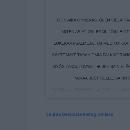
OON AIKA ONNEKAS, OLEN VIELÄ TÄ
MITEN ASIAT ON. EPÄILIJÖILLE 
LUKEKAA PSALMEJA, TAI MEDITOIKAA. 
KÄYTTÄNYT TASAN OMIA PALKKIORAHOJ
MYÖS TAKAUTUVASTI ❤️ JEE SAIN ELÄ
PÄIVÄÄ JUST SULLE, SÄKIN O
HENKILÖN
JANITA ANGELINA LIONHEAR
Seuraa Gekkosta Instagramissa