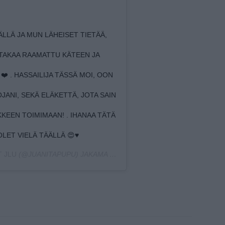
ÄLLÄ JA MUN LÄHEISET TIETÄÄ,
OTTAKAA RAAMATTU KÄTEEN JA
❤️ . HASSAILIJA TÄSSÄ MOI, OON
ANI, SEKÄ ELÄKETTÄ, JOTA SAIN
KKEEN TOIMIMAAN! . IHANAA TÄTÄ
LET VIELÄ TÄÄLLÄ 😍♥️
T JLU
(@JUANITAPUPU) JAKAMA JULKAISU
HELMI 4, 2020 KELLO 2