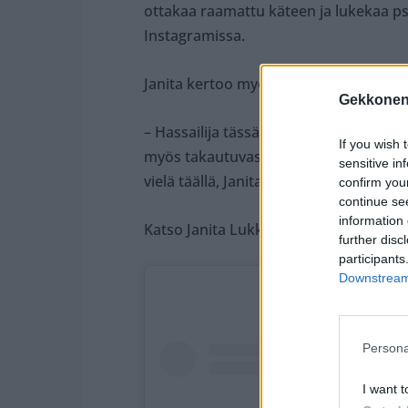
ottakaa raamattu käteen ja lukekaa psal
Instagramissa.
Janita kertoo myös paljon hämmennyst
Gekkonen
– Hassailija tässä moi, oon käyttänyt t
If you wish 
myös takautuvasti, jee sain eläkkeen t
sensitive in
vielä täällä, Janita päättää kirjoituksen
confirm you
continue se
information 
Katso Janita Lukkarisen tuore somejul
further disc
participants
Downstream 
Persona
I want t