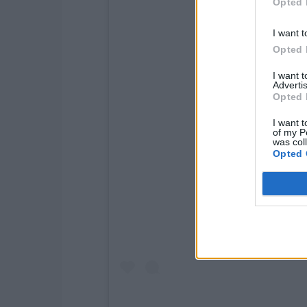
Opted 
I want t
Opted 
I want 
Advertis
Opted 
I want t
of my P
was col
Opted 
Näytä tämä julkaisu