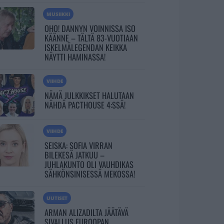
MUSIIKKI
OHO! DANNYN VOINNISSA ISO
KÄÄNNE – TÄLTÄ 83-VUOTIAAN
ISKELMÄLEGENDAN KEIKKA
NÄYTTI HAMINASSA!
VIIHDE
NÄMÄ JULKKIKSET HALUTAAN
NÄHDÄ PACTHOUSE 4:SSÄ!
VIIHDE
SEISKA: SOFIA VIRRAN
BILEKESÄ JATKUU –
JUHLAKUNTO OLI VAUHDIKAS
SÄHKÖNSINISESSÄ MEKOSSA!
UUTISET
ARMAN ALIZADILTA JÄÄTÄVÄ
SIVALLUS EUROOPAN