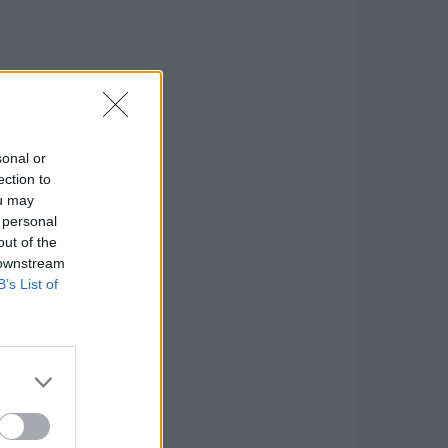
sonal or
ection to
ou may
 personal
out of the
 downstream
B’s List of