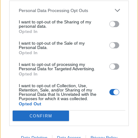
Personal Data Processing Opt Outs
Teksti:
Toimitus
I want to opt-out of the Sharing of my
personal data.
Opted In
Tagit
Aivosyöpä
Olga Temonen
ONC201
I want to opt-out of the Sale of my
Personal Data.
Syöpähoito
Tuukka Temonen
Vaihtoehtohoidot
Opted In
I want to opt-out of processing my
Kommenttiosio
Personal Data for Targeted Advertising.
Opted In
Heräsikö ajatuksia? Kerro mielipiteesi.
Tutustu kuitenkin
I want to opt-out of Collection, Use,
Retention, Sale, and/or Sharing of my
sääntöihin
.
Personal Data that Is Unrelated with the
Purposes for which it was collected.
Opted Out
CONFIRM
5000
✨ Nimikone
Data Deletion
Data Access
Privacy Policy