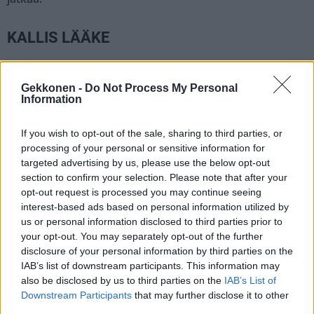
KALLIS LÄÄKE
Tuukka kertoo, että yhdeksän viikon erä lääkettä maksoi
jopa 4000 euroa.
Gekkonen -
Do Not Process My Personal
Information
– Onhan se iso raha, ihan todella iso raha. Mutta se on
If you wish to opt-out of the sale, sharing to third parties, or
kuitenkin maltillinen siitä, että parantaa elämänlaatua
processing of your personal or sensitive information for
merkittävästi, Tuukka kertoo IL:lle.
targeted advertising by us, please use the below opt-out
section to confirm your selection. Please note that after your
opt-out request is processed you may continue seeing
– Kyllä se kannattaa, hän sanoo.
interest-based ads based on personal information utilized by
us or personal information disclosed to third parties prior to
Lähde:
Iltalehti
your opt-out. You may separately opt-out of the further
disclosure of your personal information by third parties on the
IAB’s list of downstream participants. This information may
also be disclosed by us to third parties on the
IAB’s List of
Seuraa Gekkosta Instagramissa
Downstream Participants
that may further disclose it to other
third parties.