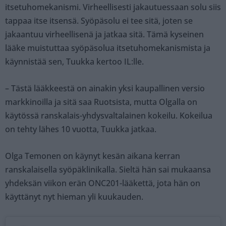
itsetuhomekanismi. Virheellisesti jakautuessaan solu siis
tappaa itse itsensä. Syöpäsolu ei tee sitä, joten se
jakaantuu virheellisenä ja jatkaa sitä. Tämä kyseinen
lääke muistuttaa syöpäsolua itsetuhomekanismista ja
käynnistää sen, Tuukka kertoo IL:lle.
– Tästä lääkkeestä on ainakin yksi kaupallinen versio
markkinoilla ja sitä saa Ruotsista, mutta Olgalla on
käytössä ranskalais-yhdysvaltalainen kokeilu. Kokeilua
on tehty lähes 10 vuotta, Tuukka jatkaa.
Olga Temonen on käynyt kesän aikana kerran
ranskalaisella syöpäklinikalla. Sieltä hän sai mukaansa
yhdeksän viikon erän ONC201-lääkettä, jota hän on
käyttänyt nyt hieman yli kuukauden.