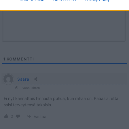
1
KOMMENTTI
Saara
1 vuosi sitten
Ei nyt kannattais hinnasta puhua, kun rahaa on. Pääasia, että
saisi terveytensä takaisin.
0
Vastaa