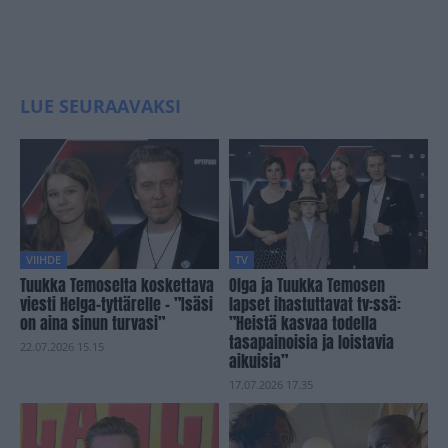
LUE SEURAAVAKSI
VIIHDE
TV
Tuukka Temoselta koskettava
Olga ja Tuukka Temosen
viesti Helga-tyttärelle – ”Isäsi
lapset ihastuttavat tv:ssä:
on aina sinun turvasi”
”Heistä kasvaa todella
tasapainoisia ja loistavia
22.07.2026 15.15
aikuisia”
17.07.2026 17.35