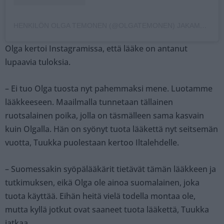
HENKILÖN OLGA TEMONEN (@OLGATEMONEN) JAKAMA JULKAISU
Olga kertoi Instagramissa, että lääke on antanut
lupaavia tuloksia.
– Ei tuo Olga tuosta nyt pahemmaksi mene. Luotamme
lääkkeeseen. Maailmalla tunnetaan tällainen
ruotsalainen poika, jolla on täsmälleen sama kasvain
kuin Olgalla. Hän on syönyt tuota lääkettä nyt seitsemän
vuotta, Tuukka puolestaan kertoo Iltalehdelle.
– Suomessakin syöpälääkärit tietävät tämän lääkkeen ja
tutkimuksen, eikä Olga ole ainoa suomalainen, joka
tuota käyttää. Eihän heitä vielä todella montaa ole,
mutta kyllä jotkut ovat saaneet tuota lääkettä, Tuukka
jatkaa.