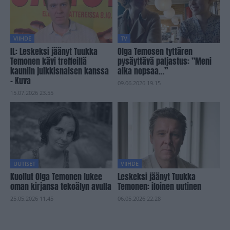
VIIHDE
TV
IL: Leskeksi jäänyt Tuukka
Olga Temosen tyttären
Temonen kävi treffeillä
pysäyttävä paljastus: ”Meni
kauniin julkkisnaisen kanssa
aika nopsaa…”
– Kuva
09.06.2026 19.15
15.07.2026 23.55
UUTISET
VIIHDE
Kuollut Olga Temonen lukee
Leskeksi jäänyt Tuukka
oman kirjansa tekoälyn avulla
Temonen: iloinen uutinen
25.05.2026 11.45
06.05.2026 22.28