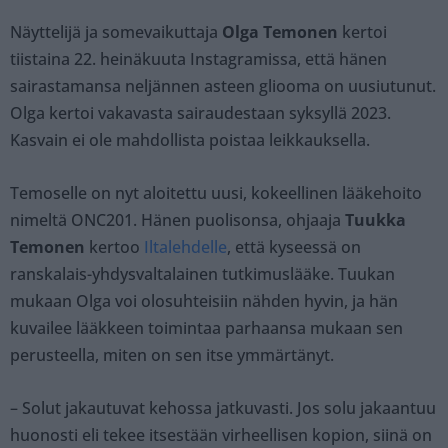
Näyttelijä ja somevaikuttaja
Olga Temonen
kertoi
tiistaina 22. heinäkuuta Instagramissa, että hänen
sairastamansa neljännen asteen gliooma on uusiutunut.
Olga kertoi vakavasta sairaudestaan syksyllä 2023.
Kasvain ei ole mahdollista poistaa leikkauksella.
Temoselle on nyt aloitettu uusi, kokeellinen lääkehoito
nimeltä ONC201. Hänen puolisonsa, ohjaaja
Tuukka
Temonen
kertoo
Iltalehdelle
, että kyseessä on
ranskalais-yhdysvaltalainen tutkimuslääke. Tuukan
mukaan Olga voi olosuhteisiin nähden hyvin, ja hän
kuvailee lääkkeen toimintaa parhaansa mukaan sen
perusteella, miten on sen itse ymmärtänyt.
– Solut jakautuvat kehossa jatkuvasti. Jos solu jakaantuu
huonosti eli tekee itsestään virheellisen kopion, siinä on