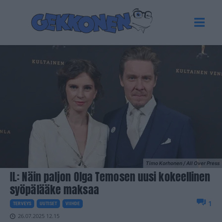
Timo Korhonen / All Over Press
IL: Näin paljon Olga Temosen uusi kokeellinen
syöpälääke maksaa
1
TERVEYS
UUTISET
VIIHDE
26.07.2025 12.15