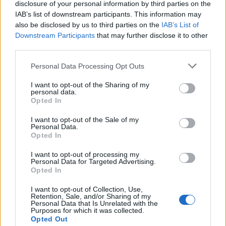
disclosure of your personal information by third parties on the
IAB’s list of downstream participants. This information may
also be disclosed by us to third parties on the
IAB’s List of
Downstream Participants
that may further disclose it to other
third parties.
Personal Data Processing Opt Outs
I want to opt-out of the Sharing of my
personal data.
Opted In
I want to opt-out of the Sale of my
HENKILÖN JANNE ELONEN-KULMALA (@J4MB4) JAKAMA JULKAISU
Personal Data.
Opted In
I want to opt-out of processing my
Personal Data for Targeted Advertising.
Seuraa Gekkosta Instagramissa
Opted In
I want to opt-out of Collection, Use,
Retention, Sale, and/or Sharing of my
Personal Data that Is Unrelated with the
Teksti:
Toimitus
Purposes for which it was collected.
Opted Out
Kuvat:
Instagram