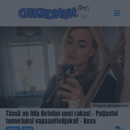
Instagram: @ogiidaketola
Tässä on Iida Ketolan uusi rakas! – Paljastui
tunnetuksi vapaaottelijaksi! – Kuva
0
SUHTEET
VIIHDE