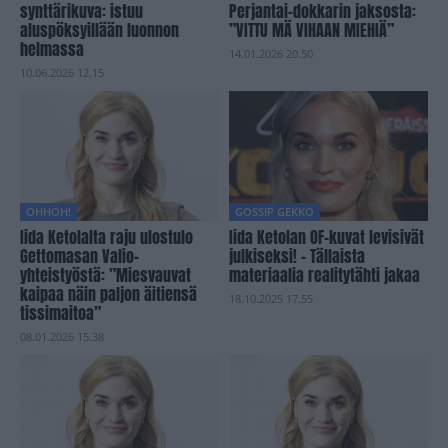
synttärikuva: istuu
Perjantai-dokkarin jaksosta:
aluspöksyillään luonnon
”VITTU MÄ VIHAAN MIEHIÄ”
helmassa
14.01.2026 20.50
10.06.2026 12.15
OHHOH!
GOSSIP GEKKO
Iida Ketolalta raju ulostulo
Iida Ketolan OF-kuvat levisivät
Gettomasan Valio-
julkiseksi! – Tällaista
yhteistyöstä: ”Miesvauvat
materiaalia realitytähti jakaa
kaipaa näin paljon äitiensä
18.10.2025 17.55
tissimaitoa”
08.01.2026 15.38