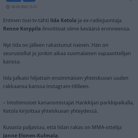
30.09.2022 13.21
Entinen tosi-tv-tähti
Iida Ketola
ja ex-radiojuontaja
Renne Korppila
ilmoittivat viime keväänä eronneensa.
Nyt Iida on jälleen rakastunut nainen. Hän on
seurustellut jo jonkin aikaa suomalaisen vapaaottelijan
kanssa.
Iida julkaisi hiljattain ensimmäisen yhteiskuvan uuden
rakkaansa kanssa Instagram-tililleen.
– Intohimoiset kananomistajat Hankkijan parkkipaikalla,
Ketola kirjoittaa yhteiskuvan yhteydessä.
Kuvasta paljastuu, että Iidan rakas on MMA-ottelija
Janne Elonen-Kulmala
.