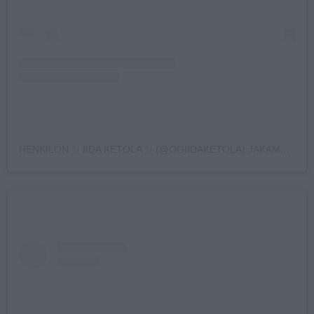
HENKILÖN ✨ IIDA KETOLA ✨ (@OGIIDAKETOLA) JAKAMA JULKAISU