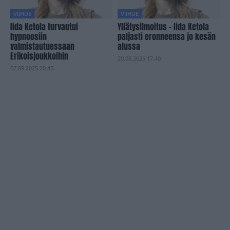
VIIHDE
VIIHDE
Iida Ketola turvautui
Yllätysilmoitus – Iida Ketola
hypnoosiin
paljasti eronneensa jo kesän
valmistautuessaan
alussa
Erikoisjoukkoihin
20.08.2025 17.40
02.09.2025 20.45