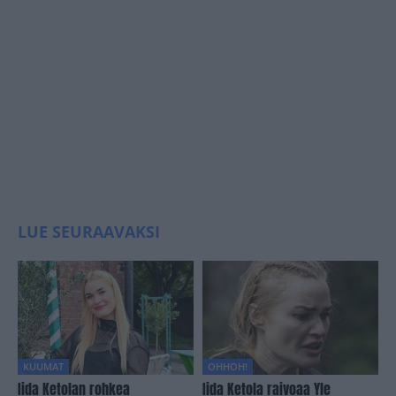
LUE SEURAAVAKSI
KUUMAT
OHHOH!
Iida Ketolan rohkea
Iida Ketola raivoaa Yle