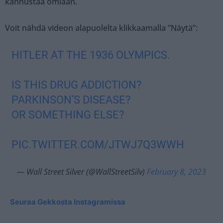
kannustaa omiaan.
Voit nähdä videon alapuolelta klikkaamalla ”Näytä”:
HITLER AT THE 1936 OLYMPICS.
IS THIS DRUG ADDICTION?
PARKINSON’S DISEASE?
OR SOMETHING ELSE?
PIC.TWITTER.COM/JTWJ7Q3WWH
— Wall Street Silver (@WallStreetSilv)
February 8, 2023
Seuraa Gekkosta Instagramissa