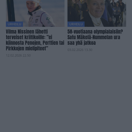
URHEILU
URHEILU
Vilma Nissinen lähetti
58-vuotiaana olympialaisiin?
terveiset kriitikoille: ”ei
Satu Mäkelä-Nummelan ura
kiinnosta Penojen, Perttien tai
saa yhä jatkoa
Pirkkojen mielipiteet”
03.02.2026 13.30
12.02.2026 22.50