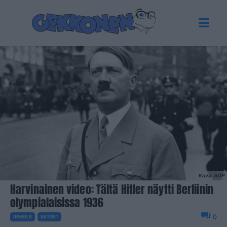
Kuva: AOP
Harvinainen video: Tältä Hitler näytti Berliinin
olympialaisissa 1936
0
URHEILU
UUTISET