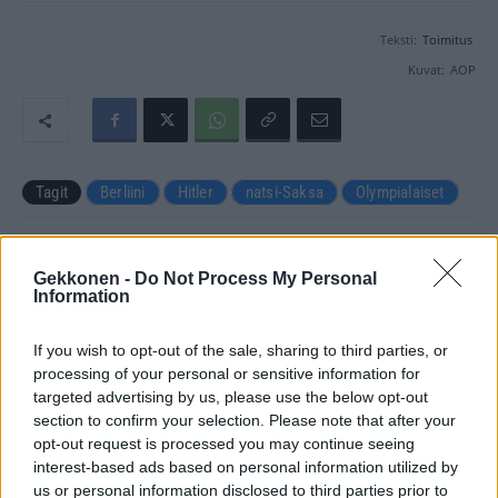
Teksti:
Toimitus
Kuvat:
AOP
Tagit
Berliini
Hitler
natsi-Saksa
Olympialaiset
Kommenttiosio
Gekkonen -
Do Not Process My Personal
Information
Heräsikö ajatuksia? Kerro mielipiteesi.
Tutustu kuitenkin
sääntöihin
.
If you wish to opt-out of the sale, sharing to third parties, or
processing of your personal or sensitive information for
targeted advertising by us, please use the below opt-out
section to confirm your selection. Please note that after your
5000
✨ Nimikone
opt-out request is processed you may continue seeing
interest-based ads based on personal information utilized by
us or personal information disclosed to third parties prior to