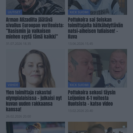
UUTISET
KICK SUOMI
Arman Alizadilta jäätävä
Pottukoira sai Seiskan
sivallus Euroopan veriteoista:
toimittajalta hätkähdyttävän
”Rasismin ja valkoisen
natsi-aiheisen tuliaisen! –
miehen syytä tämä kaikki”
Kuva
31.07.2026 18.35
13.06.2026 15.45
VIIHDE
KICK SUOMI
Ylen toimittaja rakastui
Pottukoira sekosi täysin
olympialaisissa – julkaisi nyt
Leijonien 4–1 voitosta
kuvan uuden rakkaansa
Ruotsista – katso video
kanssa!
13.02.2026 20.40
26.02.2026 20.00