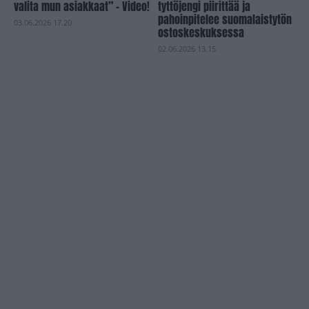
valita mun asiakkaat” – Video!
tyttöjengi piirittää ja
pahoinpitelee suomalaistytön
03.06.2026 17.20
ostoskeskuksessa
02.06.2026 13.15