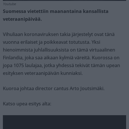
Youtube
Suomessa vietettiin maanantaina kansallista
veteraanipäivää.
Vihuliaan koronaviruksen takia järjestelyt ovat tänä
vuonna erilaiset ja poikkeavat totutusta. Yksi
hienoimmista juhlallisuuksista on tämä virtuaalinen
Finlandia, joka saa aikaan kylmiä väreitä. Kuorossa on
jopa 1075 laulajaa, jotka yhdessä tekivät tämän upean
esityksen veteraanipäivän kunniaksi.
Kuoroa johtaa director cantus Arto Joutsimäki.
Katso upea esitys alta: