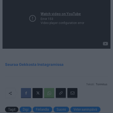
Seuraa Gekkosta Instagramissa
Teksti:
Toimitus
Tagit
Digi
Finlandia
Suomi
Veteraaninpäivä