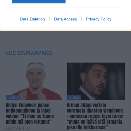
Data Deletion
Data Access
Privacy Policy
LUE SEURAAVAKSI
ILMIÖT
VIIHDE
Aleksi Valavuori palasi
Arman Alizad vertasi
kotikonnuilleen ja jakoi
verotusta lihasten viemiseen
videon: ”Ei ihan se Suomi
– somessa repesi täysi raivo:
mihin mä olen tottunut”
”Mulla on ikävä sitä Armania
joka itki telkkarissa”
31.07.2026 11.30