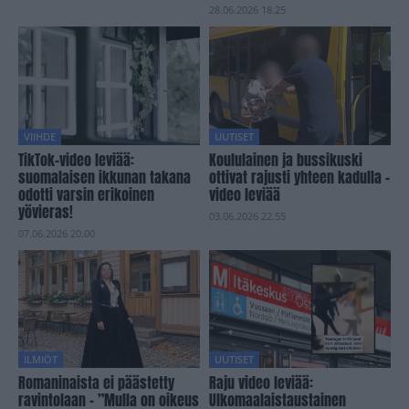
28.06.2026 18.25
VIIHDE
UUTISET
TikTok-video leviää:
Koululainen ja bussikuski
suomalaisen ikkunan takana
ottivat rajusti yhteen kadulla –
odotti varsin erikoinen
video leviää
yövieras!
03.06.2026 22.55
07.06.2026 20.00
ILMIÖT
UUTISET
Romaninaista ei päästetty
Raju video leviää:
ravintolaan – ”Mulla on oikeus
Ulkomaalaistaustainen