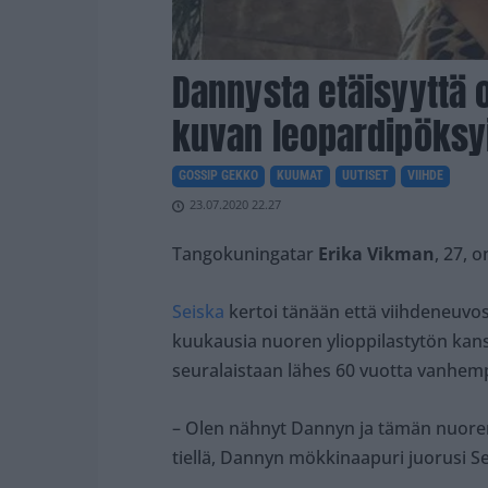
Dannysta etäisyyttä o
kuvan leopardipöksy
GOSSIP GEKKO
KUUMAT
UUTISET
VIIHDE
23.07.2020 22.27
Tangokuningatar
Erika Vikman
, 27, 
Seiska
kertoi tänään että viihdeneuvo
kuukausia nuoren ylioppilastytön k
seuralaistaan lähes 60 vuotta vanhemp
– Olen nähnyt Dannyn ja tämän nuoren 
tiellä, Dannyn mökkinaapuri juorusi Se