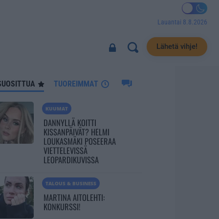
Lauantai 8.8.2026
11277
Lähetä vihje!
SUOSITTUA
TUOREIMMAT
KUUMAT
DANNYLLÄ KOITTI
KISSANPÄIVÄT? HELMI
LOUKASMÄKI POSEERAA
VIETTELEVISSÄ
LEOPARDIKUVISSA
TALOUS & BUSINESS
MARTINA AITOLEHTI:
KONKURSSI!