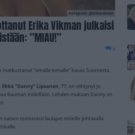
Instagram: @erikavikman
ttanut Erika Vikman julkaisi
istään: ”MIAU!”
0
on matkustanut ”omalle lomalle” kauas Suomesta.
s
Ilkka ”Danny” Lipsanen
, 77, on viihtynyt jo
anssa Rauman mökillään. Lehden mukaan Danny on
i.
naisen toistuvasti laulajan mökille johtavalla
iskalle.