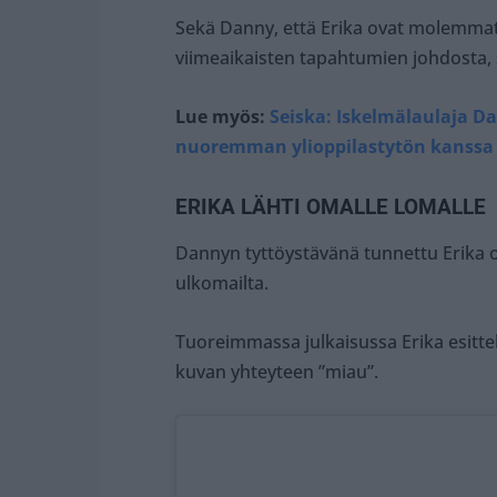
Sekä Danny, että Erika ovat molemma
viimeaikaisten tapahtumien johdosta, 
Lue myös:
Seiska: Iskelmälaulaja Dan
nuoremman ylioppilastytön kanssa
ERIKA LÄHTI OMALLE LOMALLE
Dannyn tyttöystävänä tunnettu Erika o
ulkomailta.
Tuoreimmassa julkaisussa Erika esittel
kuvan yhteyteen ”miau”.