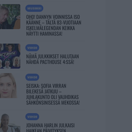
MUSIIKKI
OHO! DANNYN VOINNISSA ISO
KÄÄNNE – TÄLTÄ 83-VUOTIAAN
ISKELMÄLEGENDAN KEIKKA
NÄYTTI HAMINASSA!
VIIHDE
NÄMÄ JULKKIKSET HALUTAAN
NÄHDÄ PACTHOUSE 4:SSÄ!
VIIHDE
SEISKA: SOFIA VIRRAN
BILEKESÄ JATKUU –
JUHLAKUNTO OLI VAUHDIKAS
SÄHKÖNSINISESSÄ MEKOSSA!
VIIHDE
JOHANNA HARLIN JULKAISI
HAIKEAN PÄIVITYKSEN