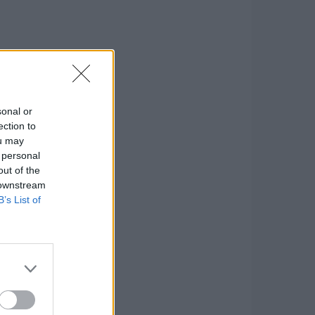
sonal or
ection to
ou may
 personal
out of the
 downstream
B’s List of