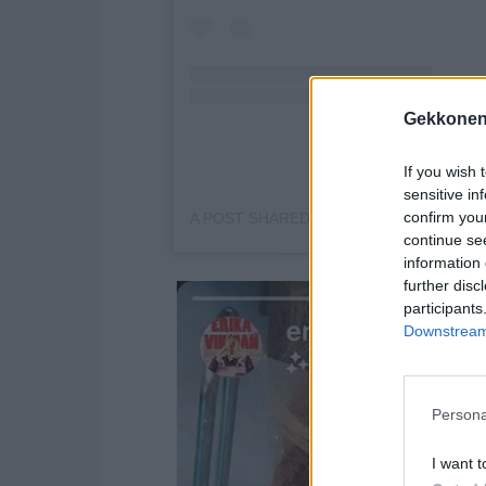
Gekkonen
If you wish 
sensitive in
confirm you
A POST SHARED BY ERIKA VIKMAN (@E
continue se
information 
further disc
participants
Downstream 
Persona
I want t