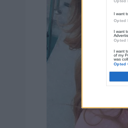
Opted 
I want t
Opted 
I want 
Advertis
Opted 
I want t
of my P
was col
Opted 