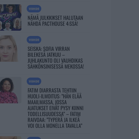
VIIHDE
NÄMÄ JULKKIKSET HALUTAAN
NÄHDÄ PACTHOUSE 4:SSÄ!
VIIHDE
SEISKA: SOFIA VIRRAN
BILEKESÄ JATKUU –
JUHLAKUNTO OLI VAUHDIKAS
SÄHKÖNSINISESSÄ MEKOSSA!
VIIHDE
FATIM DIARRASTA TEHTIIN
HUOLI-ILMOITUS: ”HÄN ELÄÄ
MAAILMASSA, JOSSA
AJATUKSET EIVÄT PYSY KIINNI
TODELLISUUDESSA” – FATIM
RAIVOAA: ”TYPERÄ JA ILKEÄ
VOI OLLA MONELLA TAVALLA”