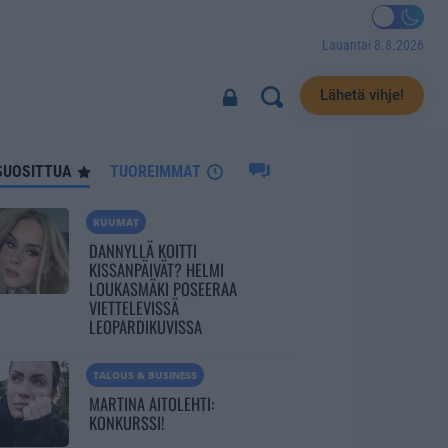
Lauantai 8.8.2026
5453
Lähetä vihje!
SUOSITTUA
TUOREIMMAT
KUUMAT
DANNYLLÄ KOITTI
KISSANPÄIVÄT? HELMI
LOUKASMÄKI POSEERAA
VIETTELEVISSÄ
LEOPARDIKUVISSA
TALOUS & BUSINESS
MARTINA AITOLEHTI:
KONKURSSI!