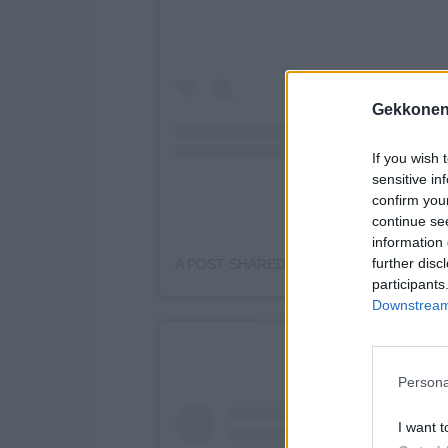
Gekkonen
If you wish 
sensitive in
confirm you
continue se
information 
further disc
A POST SHARED BY ERIKA HELIN (@ERI
participants
Downstream 
Persona
I want t