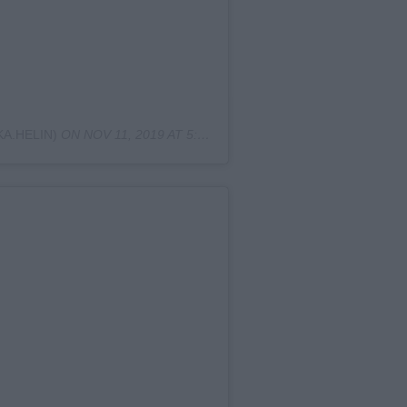
KA.HELIN)
ON
NOV 11, 2019 AT 5:14AM PST