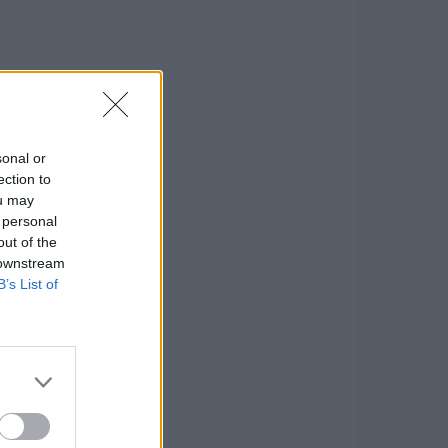
sonal or
ection to
ou may
 personal
out of the
 downstream
B’s List of