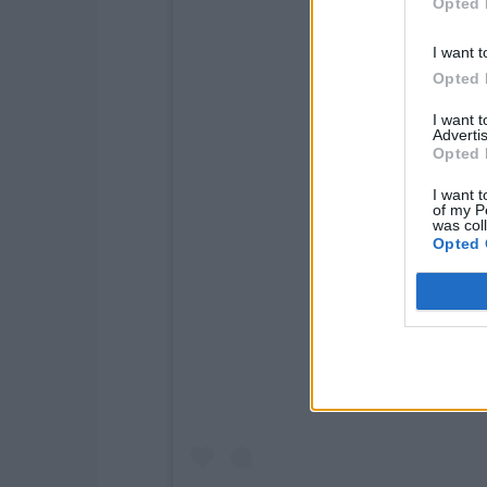
Opted 
I want t
Opted 
I want 
Advertis
Opted 
I want t
of my P
was col
Opted 
View this post o