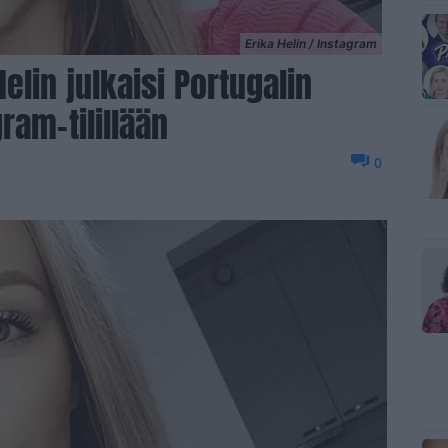
Erika Helin / Instagram
elin julkaisi Portugalin
ram-tilillään
0