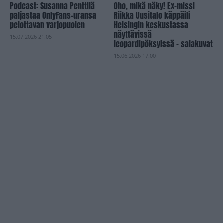
Podcast: Susanna Penttilä
Oho, mikä näky! Ex-missi
paljastaa OnlyFans-uransa
Riikka Uusitalo käppäili
pelottavan varjopuolen
Helsingin keskustassa
näyttävissä
15.07.2026 21.05
leopardipöksyissä – salakuvat
15.06.2026 17.00