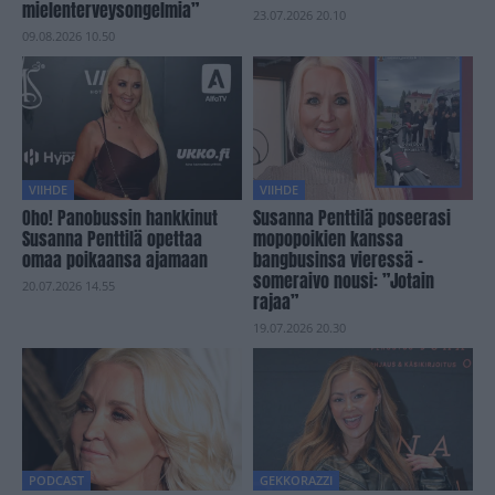
mielenterveysongelmia”
23.07.2026 20.10
09.08.2026 10.50
VIIHDE
VIIHDE
Oho! Panobussin hankkinut
Susanna Penttilä poseerasi
Susanna Penttilä opettaa
mopopoikien kanssa
omaa poikaansa ajamaan
bangbusinsa vieressä –
someraivo nousi: ”Jotain
20.07.2026 14.55
rajaa”
19.07.2026 20.30
PODCAST
GEKKORAZZI