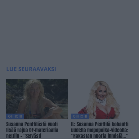
LUE SEURAAVAKSI
OHHOH!
OHHOH!
Susanna Penttilästä vuoti
IL: Susanna Penttilä kohautti
lisää rajua OF-materiaalia
uudella mopopoika-videolla:
nettiin – ”Selvästi
”Rakastan nuoria ihmisiä…”