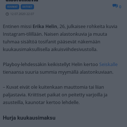
0
KUUMAT
UUTISET
12.07.2020 22.07
Entinen missi
Erika Helin
, 26, julkaisee rohkeita kuvia
Instagram-tilillään. Naisen alastonkuvia ja muuta
tuhmaa sisältöä tosifanit pääsevät näkemään
kuukausimaksullisella aikuisviihdesivustolla.
Playboy-lehdessäkin keikistellyt Helin kertoo
Seiskalle
tienaansa suuria summia myymällä alastonkuviaan.
– Kuvat eivät ole kuitenkaan mauttomia tai liian
paljastavia. Kriittiset paikat on peitetty varjoilla ja
asusteilla, kaunotar kertoo lehdelle.
Hurja kuukausimaksu