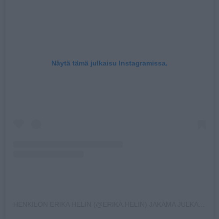
Näytä tämä julkaisu Instagramissa.
HENKILÖN ERIKA HELIN (@ERIKA.HELIN) JAKAMA JULKAISU
HE