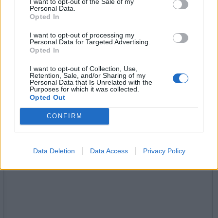
I want to opt-out of the Sale of my
Personal Data.
Tagit
Erika Helin
Julkkikset
Kuumat
Missi
Opted In
Onlyfans
I want to opt-out of processing my
Personal Data for Targeted Advertising.
Opted In
Kommenttiosio
I want to opt-out of Collection, Use,
Retention, Sale, and/or Sharing of my
Heräsikö ajatuksia? Kerro mielipiteesi.
Tutustu kuitenkin
Personal Data that Is Unrelated with the
Purposes for which it was collected.
sääntöihin
.
Opted Out
CONFIRM
5000
✨ Nimikone
Data Deletion
Data Access
Privacy Policy