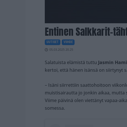
Entinen Salkkarit-täht
UUTISET
VIIHDE
05.03.2025 20.25
Salatuista elämistä tuttu
Jasmin Ham
kertoi, että hänen isänsä on siirtynyt 
– Isäni siirrettiin saattohoitoon viik
muistisairautta jo jonkin aikaa, mutta 
Viime päivinä olen viettänyt vapaa-aikan
somessa.