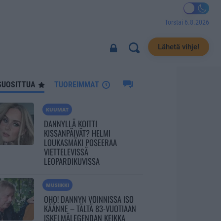
Torstai 6.8.2026
2536
Lähetä vihje!
SUOSITTUA
TUOREIMMAT
KUUMAT
DANNYLLÄ KOITTI
KISSANPÄIVÄT? HELMI
LOUKASMÄKI POSEERAA
VIETTELEVISSÄ
LEOPARDIKUVISSA
MUSIIKKI
OHO! DANNYN VOINNISSA ISO
KÄÄNNE – TÄLTÄ 83-VUOTIAAN
ISKELMÄLEGENDAN KEIKKA