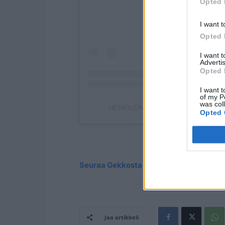
Opted 
I want t
Opted 
I want 
Advertis
Opted 
I want t
of my P
was col
HENKILÖN JASMIN HAMID (@HAMI
Opted 
Seuraa Gekkosta Instagramissa
Jaa artikkeli