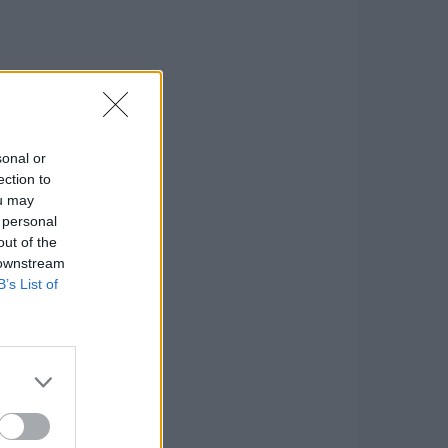
sonal or
ection to
ou may
 personal
out of the
 downstream
B’s List of