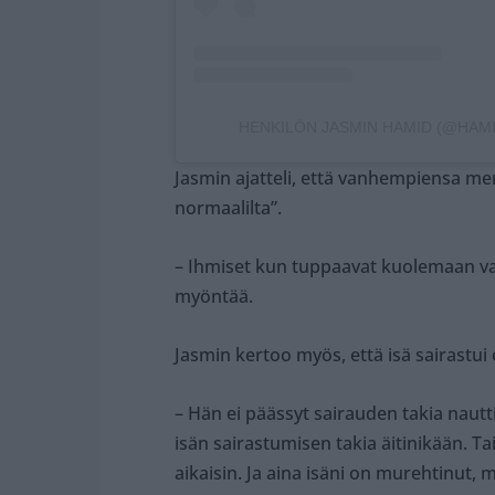
HENKILÖN JASMIN HAMID (@HAMI
Jasmin ajatteli, että vanhempiensa me
normaalilta”.
– Ihmiset kun tuppaavat kuolemaan van
myöntää.
Jasmin kertoo myös, että isä sairastui
– Hän ei päässyt sairauden takia nautti
isän sairastumisen takia äitinikään. T
aikaisin. Ja aina isäni on murehtinut,