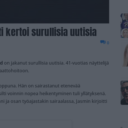
i kertoi surullisia uutisia
0
id
on jakanut surullisia uutisia. 41-vuotias näyttelijä
saattohoitoon.
onloppuna. Hän on sairastanut etenevää
silti voinnin nopea heikentyminen tuli yllätyksenä.
i ja osan työajastakin sairaalassa, Jasmin kirjoitti