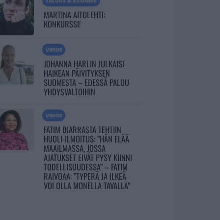
TALOUS & BUSINESS
MARTINA AITOLEHTI:
KONKURSSI!
VIIHDE
JOHANNA HARLIN JULKAISI
HAIKEAN PÄIVITYKSEN
SUOMESTA – EDESSÄ PALUU
YHDYSVALTOIHIN
VIIHDE
FATIM DIARRASTA TEHTIIN
HUOLI-ILMOITUS: ”HÄN ELÄÄ
MAAILMASSA, JOSSA
AJATUKSET EIVÄT PYSY KIINNI
TODELLISUUDESSA” – FATIM
RAIVOAA: ”TYPERÄ JA ILKEÄ
VOI OLLA MONELLA TAVALLA”