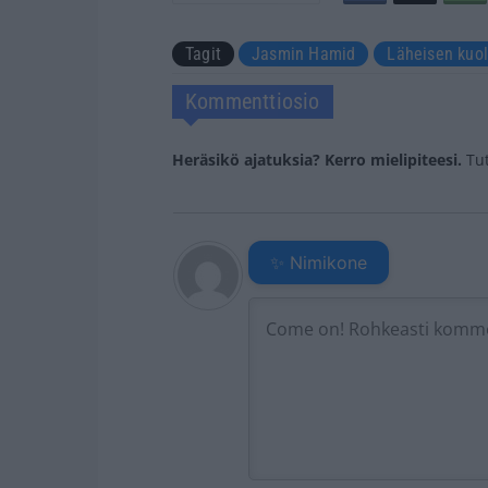
Tagit
Jasmin Hamid
Läheisen kuo
Kommenttiosio
Heräsikö ajatuksia? Kerro mielipiteesi.
Tu
✨ Nimikone