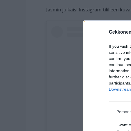
Jasmin julkaisi Instagram-tililleen kuva
Gekkonen
If you wish 
sensitive in
confirm you
continue se
information 
further disc
participants
Downstream 
Persona
Näytä tämä julkaisu
I want t