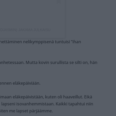
DJASMIN) JAKAMA JULKAISU
nettäminen nelikymppisenä tuntuisi ”ihan
hetessaan. Mutta kovin surullista se silti on, hän
 ennen eläkepäiviään.
maan eläkepäivistään, kuten oli haaveillut. Eikä
ai lapseni isovanhemmistaan. Kaikki tapahtui niin
 miten me lapset pärjäämme.