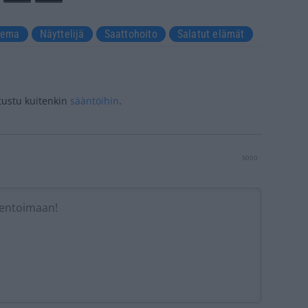
lema
Näyttelijä
Saattohoito
Salatut elämät
tustu kuitenkin
sääntöihin
.
5000