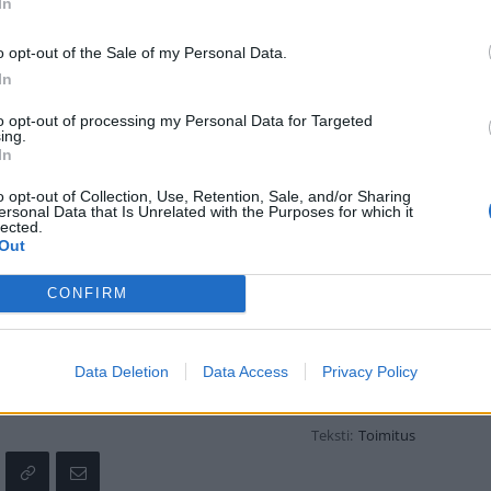
In
o opt-out of the Sale of my Personal Data.
In
to opt-out of processing my Personal Data for Targeted
ing.
In
o opt-out of Collection, Use, Retention, Sale, and/or Sharing
ersonal Data that Is Unrelated with the Purposes for which it
lected.
DJASMIN) JAKAMA JULKAISU
Out
CONFIRM
Data Deletion
Data Access
Privacy Policy
Teksti:
Toimitus