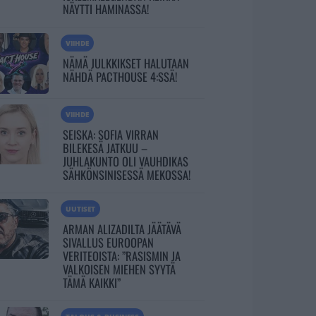
NÄYTTI HAMINASSA!
VIIHDE
NÄMÄ JULKKIKSET HALUTAAN
NÄHDÄ PACTHOUSE 4:SSÄ!
VIIHDE
SEISKA: SOFIA VIRRAN
BILEKESÄ JATKUU –
JUHLAKUNTO OLI VAUHDIKAS
SÄHKÖNSINISESSÄ MEKOSSA!
UUTISET
ARMAN ALIZADILTA JÄÄTÄVÄ
SIVALLUS EUROOPAN
VERITEOISTA: ”RASISMIN JA
VALKOISEN MIEHEN SYYTÄ
TÄMÄ KAIKKI”