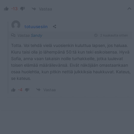
-13
Vastaa
totuusesiin
Vastaa
Sandy
2 kuukautta sitten
Totta. Voi tehdä vielä vuosienkin kuluttua lapsen, jos haluaa.
Kiuru taisi olla jo lähempänä 50:tä kun teki esikoisensa. Hyvä
Sofia, anna vaan takaisin noille turhakkeille, jotka luulevat
toisen elämää määräilevänsä. Eivät näköjään omastaankaan
osaa huolehtia, kun pitkin nettiä julkkiksia haukkuvat. Kateus,
se kateus.
-4
Vastaa