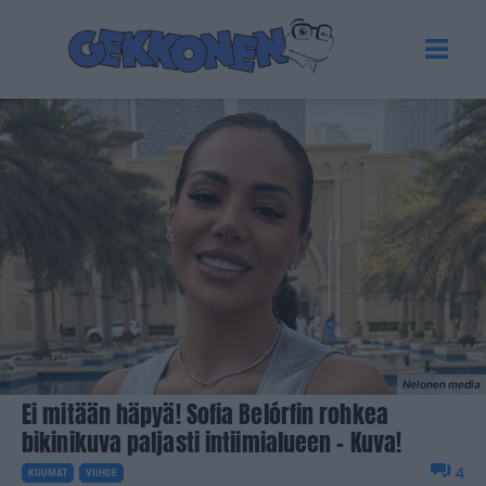
Nelonen media
Ei mitään häpyä! Sofia Belórfin rohkea
bikinikuva paljasti intiimialueen – Kuva!
4
KUUMAT
VIIHDE