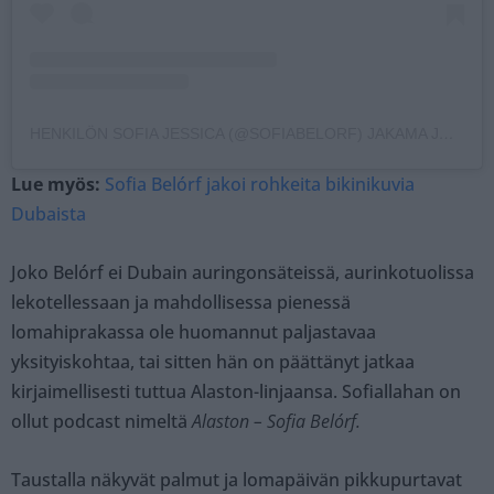
HENKILÖN SOFIA JESSICA (@SOFIABELORF) JAKAMA JULKAISU
Lue myös:
Sofia Belórf jakoi rohkeita bikinikuvia
Dubaista
Joko Belórf ei Dubain auringonsäteissä, aurinkotuolissa
lekotellessaan ja mahdollisessa pienessä
lomahiprakassa ole huomannut paljastavaa
yksityiskohtaa, tai sitten hän on päättänyt jatkaa
kirjaimellisesti tuttua Alaston-linjaansa. Sofiallahan on
ollut podcast nimeltä
Alaston – Sofia Belórf.
Taustalla näkyvät palmut ja lomapäivän pikkupurtavat