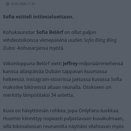
10.05.2026 17.20
Sofia esitteli intiimialuettaan.
Kohukaunotar
Sofia Belórf
on ollut paljon
viihdeotsikoissa viimepäivinä uuden
Sofia Bling Bling
Dubai
-kohusarjansa myötä.
Viikonloppuna Belórf vietti
Jeffrey
-miljonäärimiehensä
kanssa allaspäivää Dubain tappavan kuumassa
helteessä. Instagram-stoorissa jaetussa kuvassa Sofia
makoilee bikineissä altaan reunalla. Otokseen on
merkitty lämpötilaksi 34 astetta.
Kuva on hävyttömän rohkea, jopa OnlyFans-luokkaa.
Huomio kiinnittyy nopeasti paljastavaan kuvakulmaan,
sillä bikinialaosan reunamilta näyttäisi vilahtavan myös