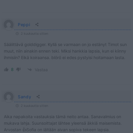
Peppi
2 kuukautta sitten
Säälittävä golddigger. Kyllä se varmaan on jo estänyt Timot sun
muut, niin ainakin ennen teki. Miksi hankkia lapsia, kun ei kiinny
ihmisiin? Eikä koiraansa. blörö ei edes pystyisi hoitamaan lasta.
8
Vastaa
Sandy
2 kuukautta sitten
Aika napakoita vastauksia tämä neito antaa. Sanavalmius on
mukava lahja. Suunsoittajat lähtee yleensä äkkiä maisemista.
Arvostan 👍Sofia on iältään aivan sopiva tekeen lapsia.