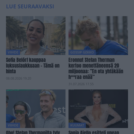
LUE SEURAAVAKSI
VIIHDE
GOSSIP GEKKO
Sofia Belórf kauppaa
Eronnut Stefan Therman
luksuslaukkuaan – Tämä on
kertoo menettäneensä 20
hinta
miljoonaa: ”En ota yhtäkään
h**raa enää”
08.08.2026 19.20
31.07.2026 17.55
VIIHDE
KUUMAT
Oho! Stefan Thermanilta tyly
Sonja Aiello esitteli upean