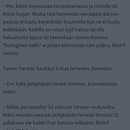
– Hei, kävin itseasiassa testauttamassa ja minulla oli.
Kiitos luojan. Mutta tätä hemmetin tee-lapsia-älä-tee-
paskaa ei kuulu kenenkään kuunnella kun se ei kuulu
kellekkään. Kaikilla on omat syyt haluta tai olla
haluamatta lapsia tai kenenkään toisen ihmisen
”biologinen kello” ei pitäisi kiinnostaa näin paljoa, Belórf
vastasi.
Toinen henkilö haukkui Sofiaa hirveeksi ihmiseksi.
– Oot kyllä järkyttävän hirvee ihminen, kommentoija
totesi.
– Milläs perusteella? Sä vaikutat hirveen mukavalta.
Miksi muuten seuraat järkyttävän hirveää ihmistä? Ei
sullakaan ole kaikki ihan kotona selkeästi, Belórf