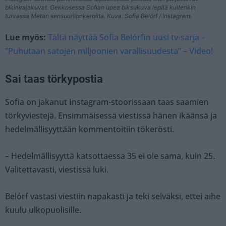
bikinirajakuvat. Gekkosessa Sofian upea biksukuva lepää kuitenkin
turvassa Metan sensuurilonkeroilta. Kuva: Sofia Belórf / Instagram.
Lue myös:
Tältä näyttää Sofia Belórfin uusi tv-sarja –
”Puhutaan satojen miljoonien varallisuudesta” – Video!
Sai taas törkypostia
Sofia on jakanut Instagram-stoorissaan taas saamien
törkyviestejä. Ensimmäisessä viestissä hänen ikäänsä ja
hedelmällisyyttään kommentoitiin tökerösti.
– Hedelmällisyyttä katsottaessa 35 ei ole sama, kuin 25.
Valitettavasti, viestissä luki.
Belórf vastasi viestiin napakasti ja teki selväksi, ettei aihe
kuulu ulkopuolisille.