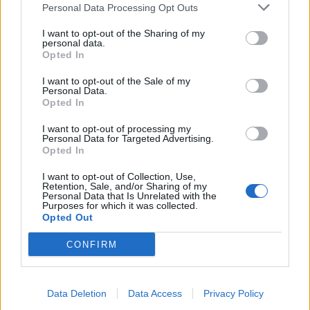
Personal Data Processing Opt Outs
I want to opt-out of the Sharing of my
personal data.
Opted In
I want to opt-out of the Sale of my
Personal Data.
Opted In
I want to opt-out of processing my
HENKILÖN SOFIA JESSICA (@SOFIABELORF) JAKAMA JULKAISU
Personal Data for Targeted Advertising.
Opted In
Lue myös:
Sofia Belórfin miljonäärimies Jeff avautui
I want to opt-out of Collection, Use,
Seiskalle: ”Sofia on erittäin älykäs…”
Retention, Sale, and/or Sharing of my
Personal Data that Is Unrelated with the
Purposes for which it was collected.
Opted Out
Seuraa Gekkosta Instagramissa
CONFIRM
Teksti:
Toimitus
Data Deletion
Data Access
Privacy Policy