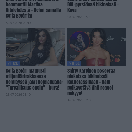
kommentti Martina
BBL-pyrstönsä bikineissä –
Aitolehdestä – Kehui samalla
Kuva
Sofia Belórfia!
30.07.2026 15.05
30.07.2026 20.40
VIIHDE
VIIHDE
Sofia Belórf matkusti
Shirly Karvinen poseeraa
miljonäärirakkaansa
niukoissa bikineissä
Bentleyssä jalat kojelaudalla:
kotiterassillaan – Näin
”Turvallisuus ensin” – kuva!
poikaystävä Ahti reagoi
näkyyn!
25.07.2026 21.10
16.07.2026 12.50