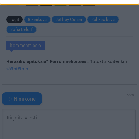
Tagit
Bikinikuva
Jeffrey Cohen
Rohkea kuva
Sofia Belórf
Kommenttiosio
Heräsikö ajatuksia? Kerro mielipiteesi.
Tutustu kuitenkin
sääntöihin
.
5000
✨ Nimikone