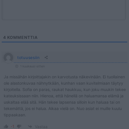
4
KOMMENTTIA
totuusesiin
1 kuukausi sitten
Ja missähän kirjoittajakin on karvotusta näkevinään. Ei tuollainen
ole alastonkuvaa nähnytkään, kunhan vaan kuvitelmiaan täytyy
kirjoitella. Sofia on paras, raukat haukkuu, kun joku muukin tekee
kateuksissaan niin. Hienoa, että hänellä on haluamansa elämä ja
uskaltaa elää sitä. Hän tekee lapsensa silloin kun haluaa tai on
tekemättä, jos ei halua. Aikaa vielä on. Nuo asiat ei muille kuulu
tippaakaan.
-1
Vastaa