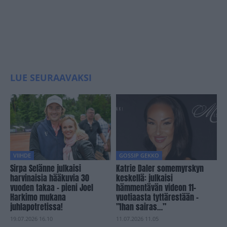
LUE SEURAAVAKSI
VIIHDE
GOSSIP GEKKO
Sirpa Selänne julkaisi
Katrie Daler somemyrskyn
harvinaisia hääkuvia 30
keskellä: julkaisi
vuoden takaa – pieni Joel
hämmentävän videon 11-
Harkimo mukana
vuotiaasta tyttärestään –
juhlapotretissa!
”Ihan sairas…”
19.07.2026 16.10
11.07.2026 11.05