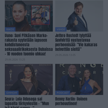
RIKOS
VIIHDE
Uuno: Suvi Pitkäsen Marko-
Jethro Rostedt tylyttää
rakasta syytetään lapseen
Suvivirttä vastustavaa
kohdistuneesta
perheenisää: ”Vie kakaras
seksuaalirikoksesta Dubaissa
helvettiin sieltä”
– 10 vuoden tuomio uhkaa!
29.05.2026 13.05
29.06.2026 13.25
OHHOH!
PODCAST
Seura: Lola Odusoga sai
Renny Harlin: iloinen
lapselta törkyviestin – ”Mun
perheuutinen!