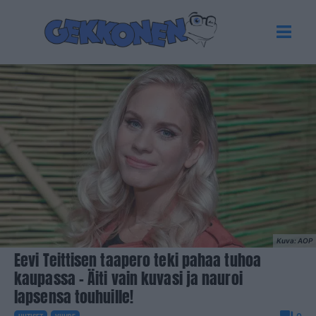
Kuva: AOP
Eevi Teittisen taapero teki pahaa tuhoa
kaupassa – Äiti vain kuvasi ja nauroi
lapsensa touhuille!