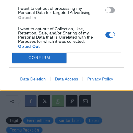
I want to opt-out of processing my
Personal Data for Targeted Advertising.
Opted In
I want to opt-out of Collection, Use,
Retention, Sale, and/or Sharing of my
Personal Data that Is Unrelated with the
Purposes for which it was collected.
Opted Out
Seuraa Gekkosta Instagramissa
CONFIRM
Data Deletion
Data Access
Privacy Policy
Teksti:
Toimitus
Kuvat:
AOP, Instagram
Tagit
Eevi Teittinen
Kuriton lapsi
Lapsi
Teemu Packalén