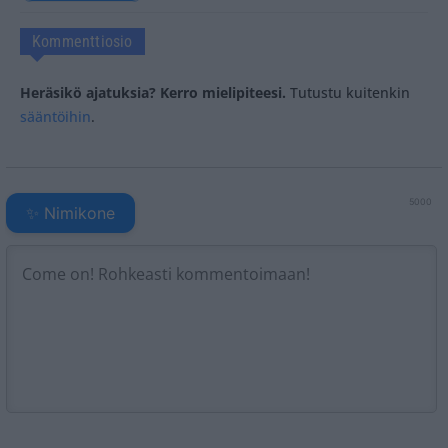
Kommenttiosio
Heräsikö ajatuksia? Kerro mielipiteesi.
Tutustu kuitenkin
sääntöihin
.
5000
✨ Nimikone