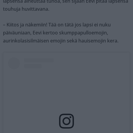
lapsensa aiheuttaa tuhoa, sen sijaan Eevi pitää lapsensa
touhuja huvittavana.
– Kiitos ja näkemiin! Tää on tätä jos lapsi ei nuku
päiväuniaan, Eevi kertoo skumppapulloemojin,
aurinkolasisilmäisen emojin sekä hauisemojin kera.