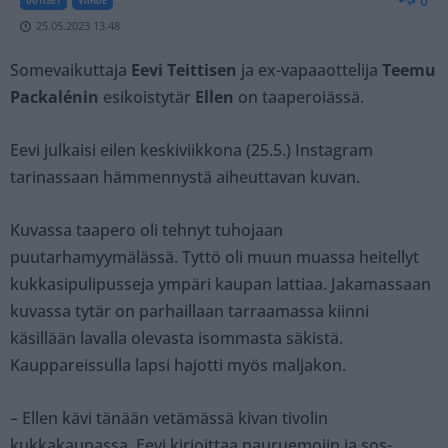
0
UUTISET
VIIHDE
25.05.2023 13.48
Somevaikuttaja
Eevi Teittisen
ja ex-vapaaottelija
Teemu
Packalénin
esikoistytär
Ellen
on taaperoiässä.
Eevi julkaisi eilen keskiviikkona (25.5.) Instagram
tarinassaan hämmennystä aiheuttavan kuvan.
Kuvassa taapero oli tehnyt tuhojaan
puutarhamyymälässä. Tyttö oli muun muassa heitellyt
kukkasipulipusseja ympäri kaupan lattiaa. Jakamassaan
kuvassa tytär on parhaillaan tarraamassa kiinni
käsillään lavalla olevasta isommasta säkistä.
Kauppareissulla lapsi hajotti myös maljakon.
– Ellen kävi tänään vetämässä kivan tivolin
kukkakaupassa, Eevi kirjoittaa nauruemojin ja sos-