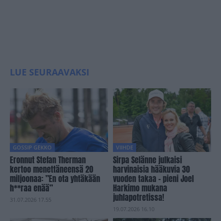
LUE SEURAAVAKSI
GOSSIP GEKKO
VIIHDE
Eronnut Stefan Therman
Sirpa Selänne julkaisi
kertoo menettäneensä 20
harvinaisia hääkuvia 30
miljoonaa: ”En ota yhtäkään
vuoden takaa – pieni Joel
h**raa enää”
Harkimo mukana
juhlapotretissa!
31.07.2026 17.55
19.07.2026 16.10