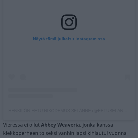
Näytä tämä julkaisu Instagramissa
HENKILÖN EETU NIKODEMUS SELÄNNE (@EETUSELANNE) JAKAMA JULKAISU
Vieressä ei ollut
Abbey Weaveria
, jonka kanssa
kiekkoperheen toiseksi vanhin lapsi kihlautui vuonna