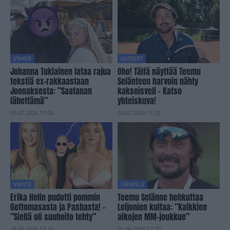
VIIHDE
UUTISET
Johanna Tukiainen lataa rajua
Oho! Tältä näyttää Teemu
tekstiä ex-rakkaastaan
Selänteen harvoin nähty
Joonaksesta: ”Saatanan
kaksoisveli – Katso
lähettämä”
yhteiskuva!
05.07.2026 17.00
03.07.2026 15.35
VIIHDE
URHEILU
Erika Helin pudotti pommin
Teemu Selänne hehkuttaa
Gettomasasta ja Pashasta! –
Leijonien kultaa: ”Kaikkien
”Siellä oli suuhoito tehty”
aikojen MM-joukkue”
28.06.2026 13.10
01.06.2026 17.50