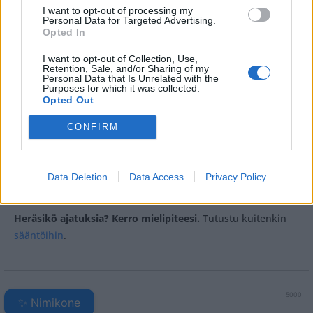
I want to opt-out of processing my
Personal Data for Targeted Advertising.
Opted In
Teksti:
Toimitus
I want to opt-out of Collection, Use,
Retention, Sale, and/or Sharing of my
Personal Data that Is Unrelated with the
Purposes for which it was collected.
Opted Out
Tagit
Eetu Selänne
Ero
Sirpa Selänne
CONFIRM
Teemu Selänne
Uusi rakkaus
Data Deletion
Data Access
Privacy Policy
Kommenttiosio
Heräsikö ajatuksia? Kerro mielipiteesi.
Tutustu kuitenkin
sääntöihin
.
5000
✨ Nimikone