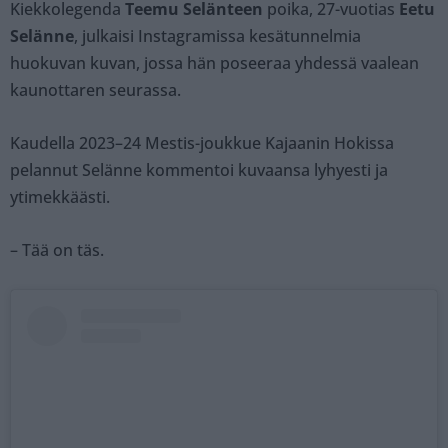
Kiekkolegenda
Teemu Selänteen
poika, 27-vuotias
Eetu
Selänne
, julkaisi Instagramissa kesätunnelmia
huokuvan kuvan, jossa hän poseeraa yhdessä vaalean
kaunottaren seurassa.
Kaudella 2023–24 Mestis-joukkue Kajaanin Hokissa
pelannut Selänne kommentoi kuvaansa lyhyesti ja
ytimekkäästi.
– Tää on täs.