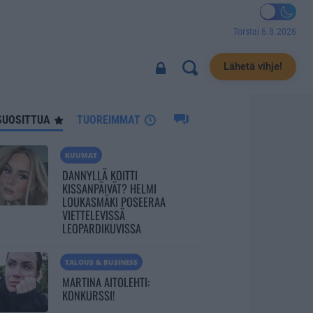
Torstai 6.8.2026
1973
Lähetä vihje!
SUOSITTUA
TUOREIMMAT
KUUMAT
DANNYLLÄ KOITTI
KISSANPÄIVÄT? HELMI
LOUKASMÄKI POSEERAA
VIETTELEVISSÄ
LEOPARDIKUVISSA
TALOUS & BUSINESS
MARTINA AITOLEHTI:
KONKURSSI!