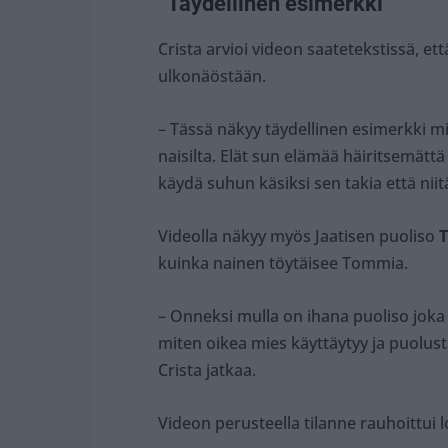
”Täydellinen esimerkki”
Crista arvioi videon saatetekstissä, 
ulkonäöstään.
– Tässä näkyy täydellinen esimerkki mi
naisilta. Elät sun elämää häiritsemättä k
käydä suhun käsiksi sen takia että niit
Videolla näkyy myös Jaatisen puoliso
T
kuinka nainen töytäisee Tommia.
– Onneksi mulla on ihana puoliso joka 
miten oikea mies käyttäytyy ja puolust
Crista jatkaa.
Videon perusteella tilanne rauhoittui lo