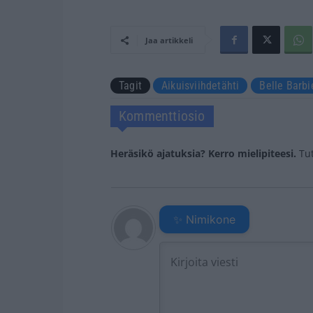
Jaa artikkeli
Tagit
Aikuisviihdetähti
Belle Barbi
Kommenttiosio
Heräsikö ajatuksia? Kerro mielipiteesi.
Tu
✨ Nimikone