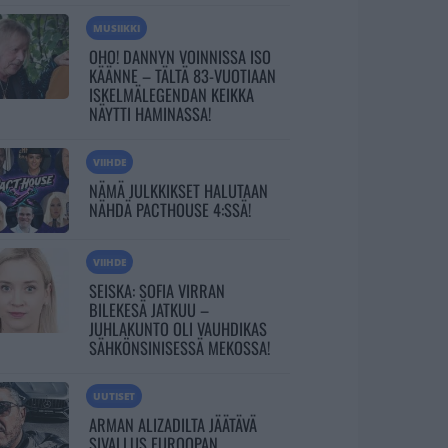
MUSIIKKI
OHO! DANNYN VOINNISSA ISO
KÄÄNNE – TÄLTÄ 83-VUOTIAAN
ISKELMÄLEGENDAN KEIKKA
NÄYTTI HAMINASSA!
VIIHDE
NÄMÄ JULKKIKSET HALUTAAN
NÄHDÄ PACTHOUSE 4:SSÄ!
VIIHDE
SEISKA: SOFIA VIRRAN
BILEKESÄ JATKUU –
JUHLAKUNTO OLI VAUHDIKAS
SÄHKÖNSINISESSÄ MEKOSSA!
UUTISET
ARMAN ALIZADILTA JÄÄTÄVÄ
SIVALLUS EUROOPAN