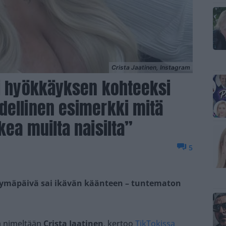
Crista Jaatinen, Instagram
ui hyökkäyksen kohteeksi
dellinen esimerkki mitä
kea muilta naisilta”
5
yntymäpäivä sai ikävän käänteen – tuntematon
ta nimeltään
Crista Jaatinen
, kertoo
TikTokissa