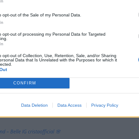
OITETTU JA HÄN OLI
In
UN MUUN KIMPPUUN
o opt-out of the Sale of my Personal Data.
In
SI MULLA ON IHANA
to opt-out of processing my Personal Data for Targeted
ITÄÄ MUT TURVASSA ♥️
ing.
In
ÄKYY TÄYDELLISESTI
o opt-out of Collection, Use, Retention, Sale, and/or Sharing
ersonal Data that Is Unrelated with the Purposes for which it
MIES KÄYTTÄYTYY JA
lected.
Out
OMAA NAISTA, OLI
CONFIRM
 NAINEN TAI MIES 👏🏻
AA JA VAROTTAA MUITA
Data Deletion
Data Access
Privacy Policy
 NAISESTA!!!
d – Belle IG cristaofficial 🌸