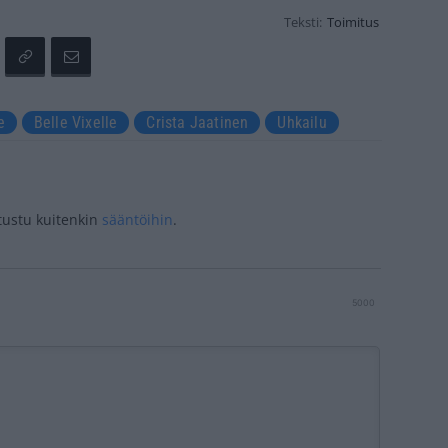
Teksti:
Toimitus
e
Belle Vixelle
Crista Jaatinen
Uhkailu
tustu kuitenkin
sääntöihin
.
5000