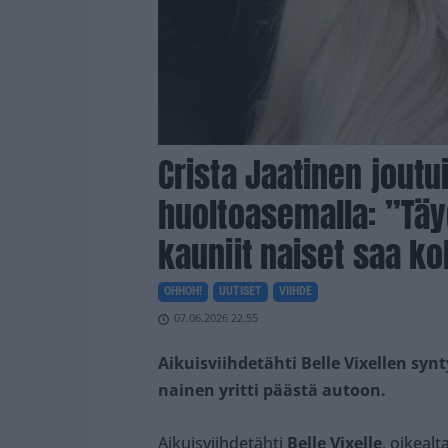
Crista Jaatinen jout
huoltoasemalla: ”Täy
kauniit naiset saa ko
OHHOH!
UUTISET
VIIHDE
07.06.2026 22.55
Aikuisviihdetähti Belle Vixellen s
nainen yritti päästä autoon.
Aikuisviihdetähti
Belle Vixelle
, oikeal