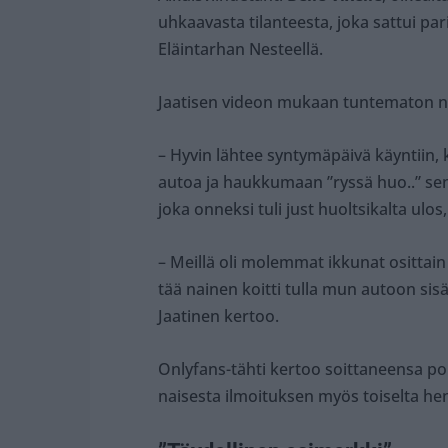
uhkaavasta tilanteesta, joka sattui p
Eläintarhan Nesteellä.
Jaatisen videon mukaan tuntematon nai
– Hyvin lähtee syntymäpäivä käyntiin
autoa ja haukkumaan ”ryssä huo..” sen
joka onneksi tuli just huoltsikalta ulos,
– Meillä oli molemmat ikkunat osittai
tää nainen koitti tulla mun autoon sis
Jaatinen kertoo.
Onlyfans-tähti kertoo soittaneensa pol
naisesta ilmoituksen myös toiselta hen