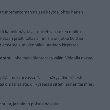
että tuntemattoman naisen käytös johtui hänen
tä kauniit näyttävät naiset saa kokea muilta
etään ja silti tälläsiä ihmisiä on jotka koittaa
ä ärsyttää sun ulkonäkö, Jaatinen kirjoittaa.
ommi
, joka meni tilanteessa väliin. Videolla näkyy,
pitää mut turvassa. Tässä näkyy täydellisesti
aa omaa naista, oli kyseessä sitten nainen tai mies,
pulta, ja nainen poistui paikalta.