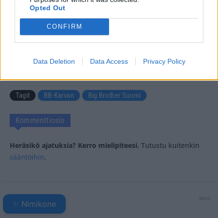
Opted Out
CONFIRM
Teksti:
Toimitus
Kuvat:
Nelonen media
Data Deletion
Data Access
Privacy Policy
Tagit
BB-Karvan
Big Brother Suomi
Kommenttiosio
Heräsikö ajatuksia? Kerro mielipiteesi.
Tutustu kuitenkin
sääntöihin
.
5000
✨ Nimikone