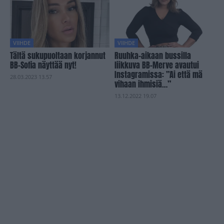
VIIHDE
VIIHDE
Tältä sukupuoltaan korjannut
Ruuhka-aikaan bussilla
BB-Sofia näyttää nyt!
liikkuva BB-Merve avautui
Instagramissa: ”Ai että mä
28.03.2023 13.57
vihaan ihmisiä…”
13.12.2022 19.07