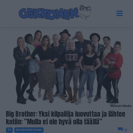
Nelonen Media
Big Brother: Yksi kilpailija luovuttaa ja lähtee
kotiin: ”Mulla ei ole hyvä olla täällä”
0
TV
BIG BROTHER SUOMI