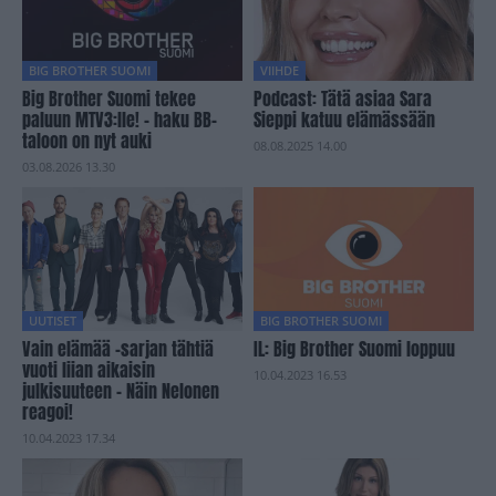
BIG BROTHER SUOMI
VIIHDE
Big Brother Suomi tekee
Podcast: Tätä asiaa Sara
paluun MTV3:lle! – haku BB-
Sieppi katuu elämässään
taloon on nyt auki
08.08.2025 14.00
03.08.2026 13.30
UUTISET
BIG BROTHER SUOMI
Vain elämää -sarjan tähtiä
IL: Big Brother Suomi loppuu
vuoti liian aikaisin
10.04.2023 16.53
julkisuuteen – Näin Nelonen
reagoi!
10.04.2023 17.34