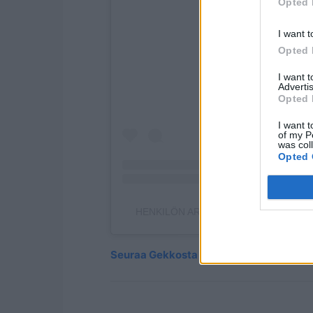
Opted 
Näytä tämä julkaisu
I want t
Opted 
I want 
Advertis
Opted 
I want t
of my P
was col
Opted 
HENKILÖN ARTTU KUOSMANEN (@AR
Seuraa Gekkosta Instagramissa