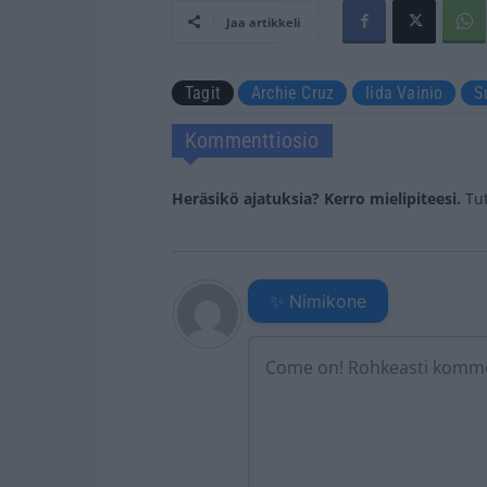
Jaa artikkeli
Tagit
Archie Cruz
Iida Vainio
S
Kommenttiosio
Heräsikö ajatuksia? Kerro mielipiteesi.
Tu
✨ Nimikone