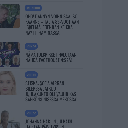
MUSIIKKI
OHO! DANNYN VOINNISSA ISO
KÄÄNNE – TÄLTÄ 83-VUOTIAAN
ISKELMÄLEGENDAN KEIKKA
NÄYTTI HAMINASSA!
VIIHDE
NÄMÄ JULKKIKSET HALUTAAN
NÄHDÄ PACTHOUSE 4:SSÄ!
VIIHDE
SEISKA: SOFIA VIRRAN
BILEKESÄ JATKUU –
JUHLAKUNTO OLI VAUHDIKAS
SÄHKÖNSINISESSÄ MEKOSSA!
VIIHDE
JOHANNA HARLIN JULKAISI
HAIKEAN PÄIVITYKSEN