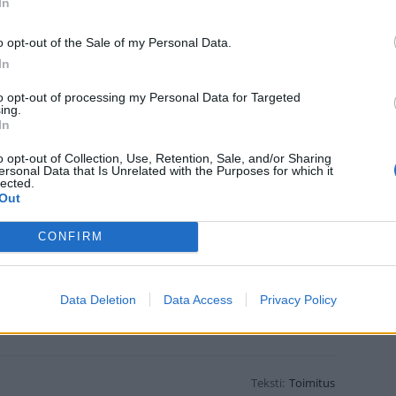
In
 Instagramissa
o opt-out of the Sale of my Personal Data.
In
to opt-out of processing my Personal Data for Targeted
ing.
In
o opt-out of Collection, Use, Retention, Sale, and/or Sharing
ersonal Data that Is Unrelated with the Purposes for which it
lected.
Out
CONFIRM
CHIECRUZZ) JAKAMA JULKAISU
Data Deletion
Data Access
Privacy Policy
Teksti:
Toimitus