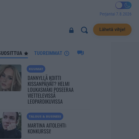
Perjantai 7.8.2026
446
Lähetä vihje!
SUOSITTUA
TUOREIMMAT
KUUMAT
DANNYLLÄ KOITTI
KISSANPÄIVÄT? HELMI
LOUKASMÄKI POSEERAA
VIETTELEVISSÄ
LEOPARDIKUVISSA
TALOUS & BUSINESS
MARTINA AITOLEHTI:
KONKURSSI!