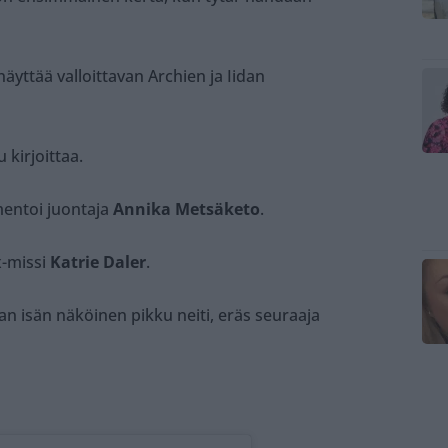
äyttää valloittavan Archien ja Iidan
 kirjoittaa.
mentoi juontaja
Annika Metsäketo
.
x-missi
Katrie Daler
.
han isän näköinen pikku neiti, eräs seuraaja