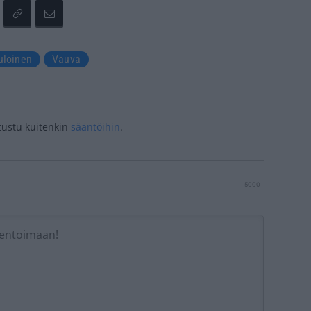
uloinen
Vauva
tustu kuitenkin
sääntöihin
.
5000