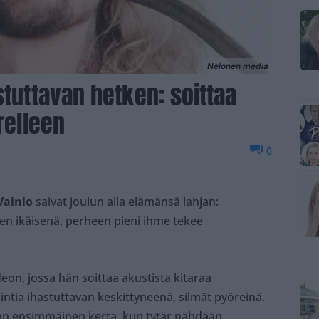
Nelonen media
stuttavan hetken: soittaa
relleen
0
Vainio
saivat joulun alla elämänsä lahjan:
den ikäisenä, perheen pieni ihme tekee
eon, jossa hän soittaa akustista kitaraa
ointia ihastuttavan keskittyneenä, silmät pyöreinä.
e on ensimmäinen kerta, kun tytär nähdään