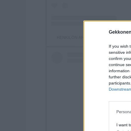
Gekkonen
HENKILÖN ARTTU KUOSMANEN (@AR
If you wish 
sensitive in
confirm you
continue se
information 
further disc
participants
Downstream 
Persona
I want t