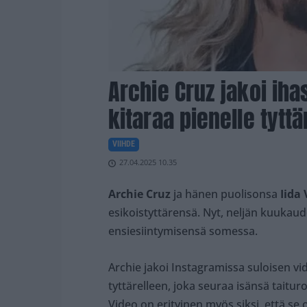
Archie Cruz jakoi iha
kitaraa pienelle tyttä
VIIHDE
27.04.2025 10.35
Archie Cruz
ja hänen puolisonsa
Iida 
esikoistyttärensä. Nyt, neljän kuukau
ensiesiintymisensä somessa.
Archie jakoi Instagramissa suloisen vid
tyttärelleen, joka seuraa isänsä taitur
Video on erityinen myös siksi, että s