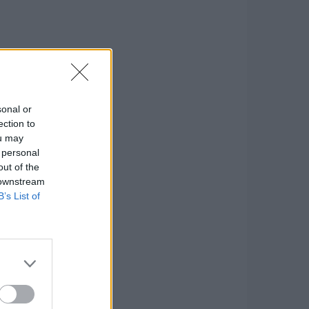
sonal or
ection to
ou may
 personal
out of the
 downstream
B’s List of