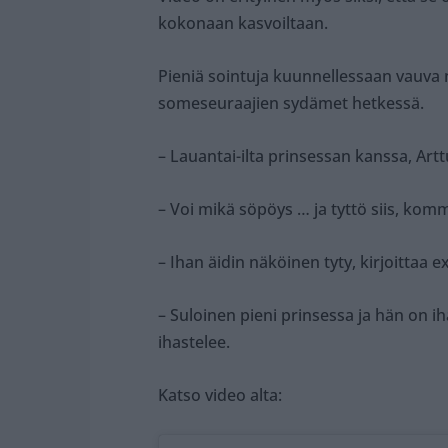
kokonaan kasvoiltaan.
Pieniä sointuja kuunnellessaan vauva n
someseuraajien sydämet hetkessä.
– Lauantai-ilta prinsessan kanssa, Arttu
– Voi mikä söpöys … ja tyttö siis, kom
– Ihan äidin näköinen tyty, kirjoittaa e
– Suloinen pieni prinsessa ja hän on i
ihastelee.
Katso video alta: