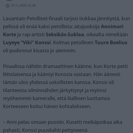
15.11.2025 22.40
Lauantain Petolliset-finaali tarjosi tiukkaa jännitystä, kun
pelissä oli enää kaksi petollista: aitajuoksija
Annimari
Korte
ja rap-artisti
Seksikäs-Suklaa
, oikealta nimeltään
Luyeye “Viki” Konssi
. Kolmas petollinen
Tuure Boelius
oli pudonnut kisasta jo aiemmin.
Finaalissa nähtiin dramaattinen käänne, kun Korte petti
liittolaisensa ja kääntyi Konssia vastaan. Hän äänesti
tämän ulos yhdessä uskollisten kanssa. Konssi oli
tilanteesta silminnähden järkyttynyt ja myönsi
myöhemmin kameralle, että liiallinen luottamus
Korteeseen koitui hänen kohtalokseen.
– Anni pelas omaan pussiin. Kusetti meikäpoikaa aika
pahasti, Konssi puuskahti pettyneenä.