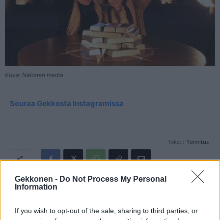
Kuva: Nelonen media
Seuraa Gekkosta Instagramissa
Teksti:
Toimitus
Gekkonen -
Do Not Process My Personal
Information
Tagit
Annimari Korte
Petolliset
Seksikäs-Suklaa
Sofia Zida
Susanna Penttilä
If you wish to opt-out of the sale, sharing to third parties, or