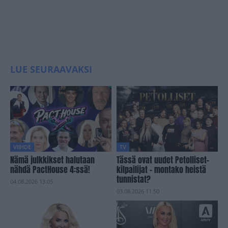
LUE SEURAAVAKSI
VIIHDE
TV
Nämä julkkikset halutaan
Tässä ovat uudet Petolliset-
nähdä PactHouse 4:ssä!
kilpailijat – montako heistä
tunnistat?
04.08.2026 13.05
03.08.2026 11.50