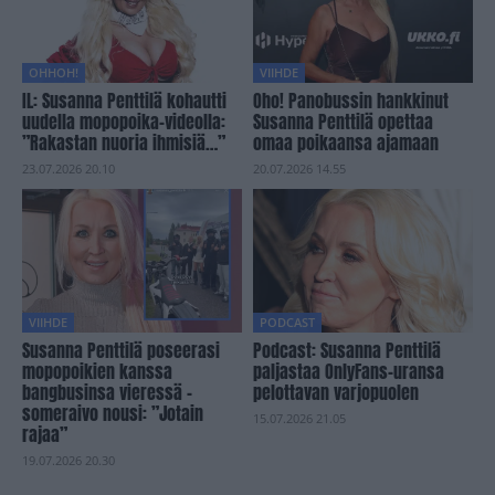
OHHOH!
VIIHDE
IL: Susanna Penttilä kohautti
Oho! Panobussin hankkinut
uudella mopopoika-videolla:
Susanna Penttilä opettaa
”Rakastan nuoria ihmisiä…”
omaa poikaansa ajamaan
23.07.2026 20.10
20.07.2026 14.55
VIIHDE
PODCAST
Susanna Penttilä poseerasi
Podcast: Susanna Penttilä
mopopoikien kanssa
paljastaa OnlyFans-uransa
bangbusinsa vieressä –
pelottavan varjopuolen
someraivo nousi: ”Jotain
15.07.2026 21.05
rajaa”
19.07.2026 20.30