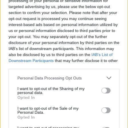
processing of your personal or sensitive information for
Kommenttiosio
targeted advertising by us, please use the below opt-out
section to confirm your selection. Please note that after your
opt-out request is processed you may continue seeing
Heräsikö ajatuksia? Kerro mielipiteesi.
Tutustu kuitenkin
interest-based ads based on personal information utilized by
sääntöihin
.
us or personal information disclosed to third parties prior to
your opt-out. You may separately opt-out of the further
disclosure of your personal information by third parties on the
IAB’s list of downstream participants. This information may
5000
also be disclosed by us to third parties on the
IAB’s List of
✨ Nimikone
Downstream Participants
that may further disclose it to other
third parties.
Personal Data Processing Opt Outs
I want to opt-out of the Sharing of my
personal data.
Opted In
I want to opt-out of the Sale of my
Personal Data.
Opted In