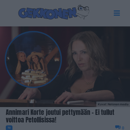
Kuvat: Nelonen media
Annimari Korte joutui pettymään – Ei tullut
voittoa Petollisissa!
0
TV