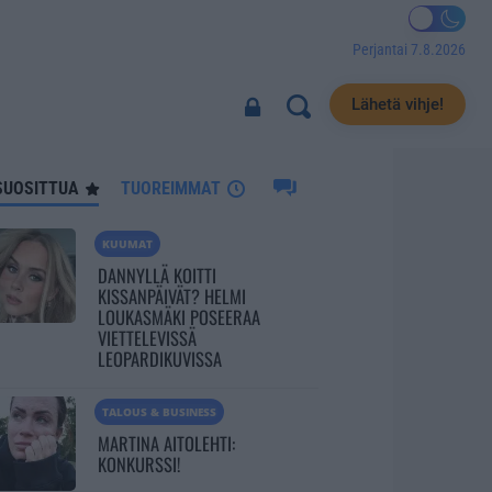
Perjantai 7.8.2026
1027
Lähetä vihje!
SUOSITTUA
TUOREIMMAT
KUUMAT
DANNYLLÄ KOITTI
KISSANPÄIVÄT? HELMI
LOUKASMÄKI POSEERAA
VIETTELEVISSÄ
LEOPARDIKUVISSA
TALOUS & BUSINESS
MARTINA AITOLEHTI:
KONKURSSI!