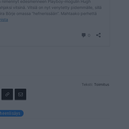
Teksti:
Toimitus
heenlisäys