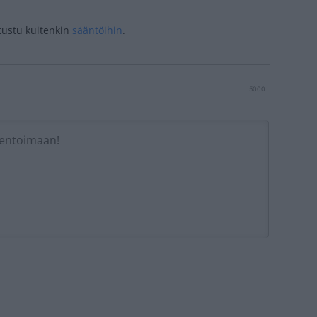
tustu kuitenkin
sääntöihin
.
5000