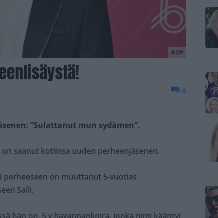
AOP
eenlisäystä!
0
äsenen: ”Sulattanut mun sydämen”.
on saanut kotiinsa uuden perheenjäsenen.
ä perheeseen on muuttanut 5-vuotias
en Salli.
ssä hän on, 5 v havannankoira, jonka nimi kääntyi