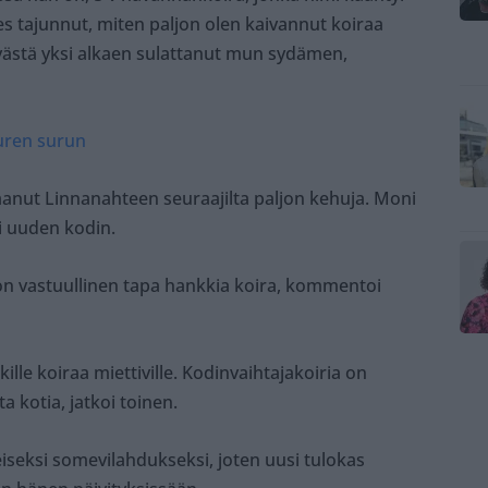
s tajunnut, miten paljon olen kaivannut koiraa
ivästä yksi alkaen sulattanut mun sydämen,
uren surun
 saanut Linnanahteen seuraajilta paljon kehuja. Moni
ai uuden kodin.
 on vastuullinen tapa hankkia koira, kommentoi
ille koiraa miettiville. Kodinvaihtajakoiria on
 kotia, jatkoi toinen.
iseksi somevilahdukseksi, joten uusi tulokas