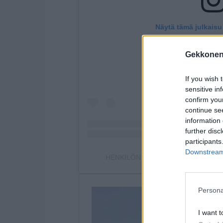
Näytä tämä julkaisu
Gekkonen
If you wish 
sensitive in
confirm you
continue se
information 
further disc
participants
Downstream 
HENKILÖN AKI LINNANAHDE (@LI
Persona
I want t