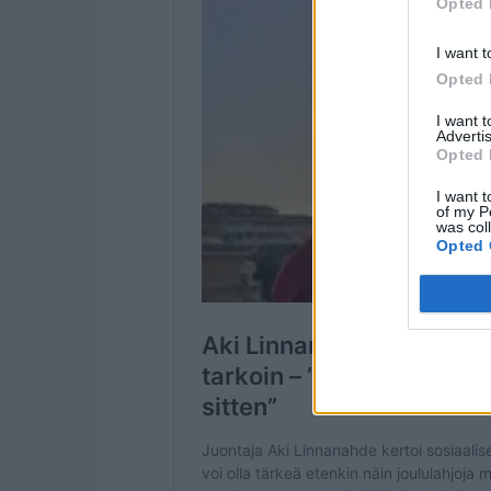
Opted 
I want t
Opted 
I want 
Advertis
Opted 
I want t
of my P
was col
Opted 