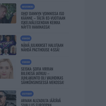
MUSIIKKI
OHO! DANNYN VOINNISSA ISO
KÄÄNNE – TÄLTÄ 83-VUOTIAAN
ISKELMÄLEGENDAN KEIKKA
NÄYTTI HAMINASSA!
VIIHDE
NÄMÄ JULKKIKSET HALUTAAN
NÄHDÄ PACTHOUSE 4:SSÄ!
VIIHDE
SEISKA: SOFIA VIRRAN
BILEKESÄ JATKUU –
JUHLAKUNTO OLI VAUHDIKAS
SÄHKÖNSINISESSÄ MEKOSSA!
UUTISET
ARMAN ALIZADILTA JÄÄTÄVÄ
SIVALLUS EUROOPAN