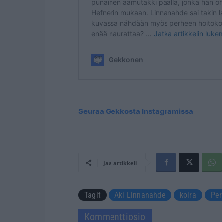
Seuraa Gekkosta Instagramissa
Jaa artikkeli
Tagit
Aki Linnanahde
koira
Per
Kommenttiosio