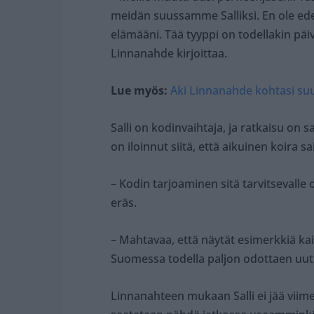
meidän suussamme Salliksi. En ole ede
elämääni. Tää tyyppi on todellakin pä
Linnanahde kirjoittaa.
Lue myös:
Aki Linnanahde kohtasi su
Salli on kodinvaihtaja, ja ratkaisu on
on iloinnut siitä, että aikuinen koira s
– Kodin tarjoaminen sitä tarvitsevalle
eräs.
– Mahtavaa, että näytät esimerkkiä kaik
Suomessa todella paljon odottaen uutta
Linnanahteen mukaan Salli ei jää viime