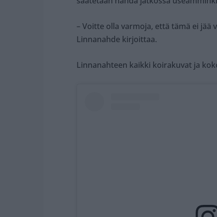
saatetaan nähdä jatkossa useamminkin
– Voitte olla varmoja, että tämä ei jää 
Linnanahde kirjoittaa.
Linnanahteen kaikki koirakuvat ja koko 