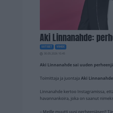
Aki Linnanahde: perh
UUTISET
VIIHDE
30.05.2026 10.45
Aki Linnanahde sai uuden perheenj
Toimittaja ja juontaja
Aki Linnanahde
Linnanahde kertoo Instagramissa, ett
havannankoira, joka on saanut nimekse
– Meille muutti uusi perheenjäsen!! Tä