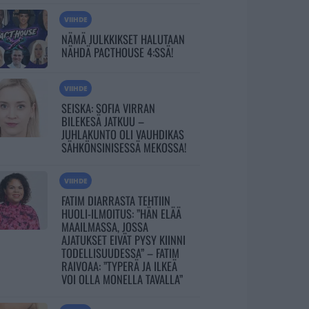
VIIHDE
NÄMÄ JULKKIKSET HALUTAAN
NÄHDÄ PACTHOUSE 4:SSÄ!
VIIHDE
SEISKA: SOFIA VIRRAN
BILEKESÄ JATKUU –
JUHLAKUNTO OLI VAUHDIKAS
SÄHKÖNSINISESSÄ MEKOSSA!
VIIHDE
FATIM DIARRASTA TEHTIIN
HUOLI-ILMOITUS: ”HÄN ELÄÄ
MAAILMASSA, JOSSA
AJATUKSET EIVÄT PYSY KIINNI
TODELLISUUDESSA” – FATIM
RAIVOAA: ”TYPERÄ JA ILKEÄ
VOI OLLA MONELLA TAVALLA”