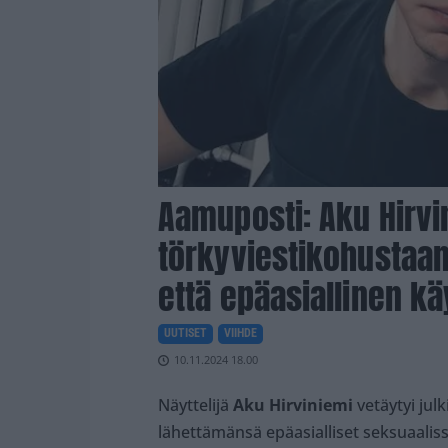
Aamuposti: Aku Hirvi
törkyviestikohustaan:
että epäasiallinen käy
UUTISET
VIIHDE
10.11.2024 18.00
Näyttelijä
Aku Hirviniemi
vetäytyi jul
lähettämänsä epäasialliset seksuaalissä