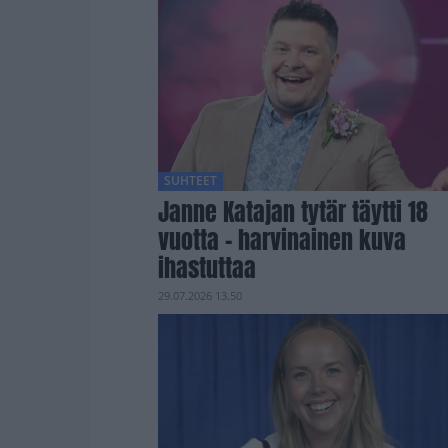
SUHTEET
Janne Katajan tytär täytti 18
vuotta – harvinainen kuva
ihastuttaa
29.07.2026 13.50