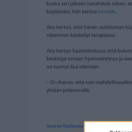
koska sen jälkeen havahduin siihen, e
käytöstäni, hän kertoo
lehdelle
.
Aku kertoo, että hänen asiattoman käy
sittemmin käsitellyt terapiassa.
Aku kertoo haastattelussa, että kulunu
keskittyä omaan hyvinvointiinsa ja vie
on tuonut iloa elämään.
– On ihanaa, että sain mahdollisuuden 
yhtään pidemmälle.
Seuraa Gekkosta Instagramissa