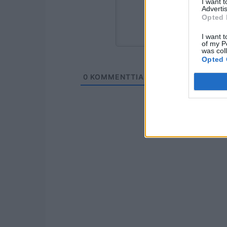
I want 
Advertis
Opted 
I want t
of my P
was col
Opted 
0
KOMMENTTIA