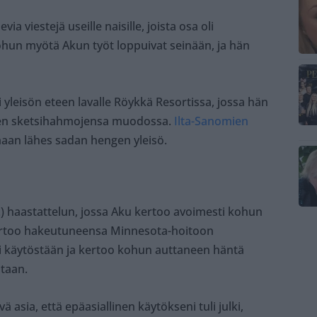
ia viestejä useille naisille, joista osa oli
Kohun myötä Akun työt loppuivat seinään, ja hän
i yleisön eteen lavalle Röykkä Resortissa, jossa hän
jen sketsihahmojensa muodossa.
Ilta-Sanomien
aan lähes sadan hengen yleisö.
.) haastattelun, jossa Aku kertoo avoimesti kohun
kertoo hakeutuneensa Minnesota-hoitoon
i käytöstään ja kertoo kohun auttaneen häntä
taan.
vä asia, että epäasiallinen käytökseni tuli julki,