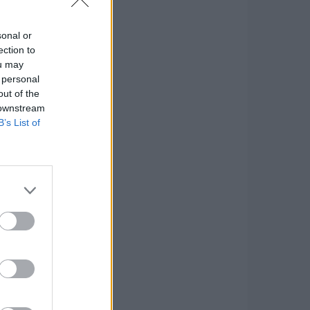
sonal or
ection to
ou may
 personal
out of the
 downstream
B’s List of