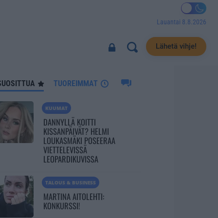
Lauantai 8.8.2026
3232
Lähetä vihje!
SUOSITTUA
TUOREIMMAT
KUUMAT
DANNYLLÄ KOITTI
KISSANPÄIVÄT? HELMI
LOUKASMÄKI POSEERAA
VIETTELEVISSÄ
LEOPARDIKUVISSA
TALOUS & BUSINESS
MARTINA AITOLEHTI:
KONKURSSI!