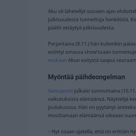
Aku oli lähetellyt vuosien ajan ehdottelev
julkisuudesta tunnettuja henkilöitä. 
päätti vetäytyä julkisuudesta.
Perjantaina (8.11.) hän kuitenkin palas
esiintyi omassa show’ssaan tunnettu
mukaan
Akun esitystä saapui seuraam
Myöntää päihdeongelman
Aamuposti
julkaisi sunnuntaina (10.11
vaikutuksista elämäänsä. Näyttelijä 
joulukuussa. Hän on pyytänyt anteeks
muuttamaan elämäänsä oikeaan suun
– Nyt osaan ajatella, että on erittäin hy