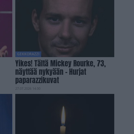
GEKKORAZZI
Yikes! Tältä Mickey Rourke, 73,
näyttää nykyään – Hurjat
paparazzikuvat
27.07.2026 14.00