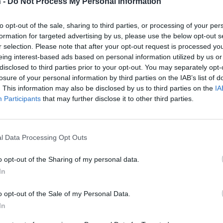
 -
Do Not Process My Personal Information
Teksti:
Toimitus
to opt-out of the sale, sharing to third parties, or processing of your per
formation for targeted advertising by us, please use the below opt-out s
r selection. Please note that after your opt-out request is processed y
eing interest-based ads based on personal information utilized by us or
disclosed to third parties prior to your opt-out. You may separately opt-
Minnesota-hoito
Näyttelijä
Päihdeongelma
losure of your personal information by third parties on the IAB’s list of
. This information may also be disclosed by us to third parties on the
IA
Participants
that may further disclose it to other third parties.
tustu kuitenkin
sääntöihin
.
l Data Processing Opt Outs
o opt-out of the Sharing of my personal data.
5000
In
o opt-out of the Sale of my Personal Data.
In