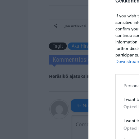
Gekkonen
If you wish 
sensitive in
Jaa artikkeli
confirm you
continue se
information 
Tagit
Aku Hirviniemi
Koomikko
further disc
participants
Kommenttiosio
Downstream 
Heräsikö ajatuksia? Kerro mielipiteesi.
Tu
Persona
I want t
✨ Nimikone
Opted 
I want t
Opted 