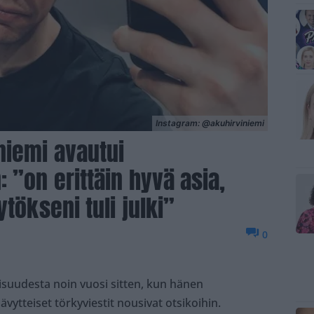
Instagram: @akuhirviniemi
niemi avautui
 ”on erittäin hyvä asia,
tökseni tuli julki”
0
kisuudesta noin vuosi sitten, kun hänen
vytteiset törkyviestit nousivat otsikoihin.