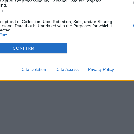
to opt-out of processing my Personal Data for Targeted
ing.
In
o opt-out of Collection, Use, Retention, Sale, and/or Sharing
ersonal Data that Is Unrelated with the Purposes for which it
lected.
Out
CONFIRM
Data Deletion
Data Access
Privacy Policy