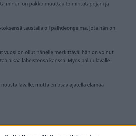
ttä minun on pakko muuttaa toimintatapojani ja
töksensä taustalla oli päihdeongelma, jota hän on
t vuosi on ollut hänelle merkittävä: hän on voinut
ttää aikaa läheistensä kanssa. Myös paluu lavalle
nousta lavalle, mutta en osaa ajatella elämää