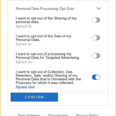
Personal Data Processing Opt Outs
I want to opt-out of the Sharing of my
personal data.
Opted In
I want to opt-out of the Sale of my
Personal Data.
Opted In
16 maailman kalleinta ainetta – Sijalla yksi olevan
grammahinta on älytön!
I want to opt-out of processing my
Personal Data for Targeted Advertising.
Opted In
I want to opt-out of Collection, Use,
Retention, Sale, and/or Sharing of my
Personal Data that Is Unrelated with the
SUOSITTUA TÄSSÄ KATEGORIASSA
Purposes for which it was collected.
Opted Out
16 maailman kalleinta ainetta – Sijalla yksi olevan
CONFIRM
grammahinta on älytön!
Data Deletion
Data Access
Privacy Policy