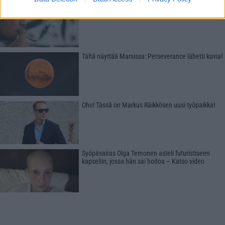
Uusi tutkimus: Kannabis on hyväksi aivoille
Tältä näyttää Marsissa: Perseverance lähetti kuvia!
Oho! Tässä on Markus Räikkösen uusi työpaikka!
Syöpäsairas Olga Temonen asteli futuristiseen
kapseliin, jossa hän sai hoitoa – Katso video