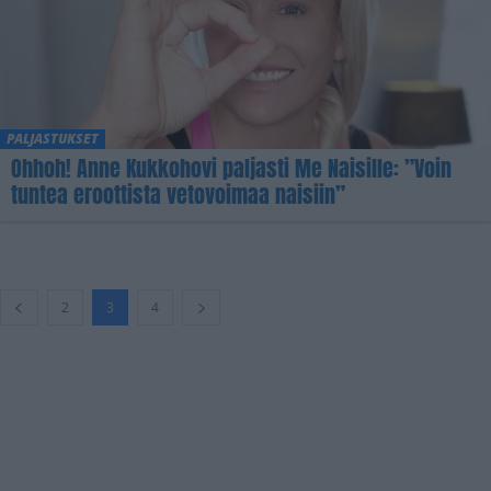
PALJASTUKSET
Ohhoh! Anne Kukkohovi paljasti Me Naisille: ”Voin
tuntea eroottista vetovoimaa naisiin”
2
3
4