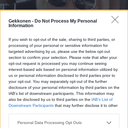
Gekkonen -
Do Not Process My Personal
Information
OHHOH!
Huh! Oopperatähti Karita Mattilalta, 61, rivo
If you wish to opt-out of the sale, sharing to third parties, or
intiimipaljastus: ”Unelmoin liukkaasta kielestä
processing of your personal or sensitive information for
jalkojeni välissä”
targeted advertising by us, please use the below opt-out
section to confirm your selection. Please note that after your
opt-out request is processed you may continue seeing
interest-based ads based on personal information utilized by
us or personal information disclosed to third parties prior to
your opt-out. You may separately opt-out of the further
disclosure of your personal information by third parties on the
IAB’s list of downstream participants. This information may
also be disclosed by us to third parties on the
IAB’s List of
Downstream Participants
that may further disclose it to other
third parties.
VIIHDE
Personal Data Processing Opt Outs
Seiska: Kristian Heiskarin seurassa nähty