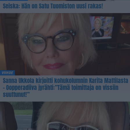
Seiska: Hän on Satu Tuomiston uusi rakas!
VIIHDE
Sanna Ukkola kirjoitti kohukolumnin Karita Mattilasta
– Oopperadiiva jyrähti:”Tämä toimittaja on vissiin
suuttunut!”