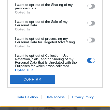
mysteeriblondi paljastui TikTok-tähdeksi – BB-
I want to opt-out of the Sharing of my
voittaja kommentoi kohua: ”Tässä on nyt tehty
personal data.
Opted In
kärpäsestä härkänen”!
I want to opt-out of the Sale of my
Personal Data.
Opted In
I want to opt-out of processing my
Personal Data for Targeted Advertising.
Opted In
I want to opt-out of Collection, Use,
Retention, Sale, and/or Sharing of my
Personal Data that Is Unrelated with the
Purposes for which it was collected.
Opted Out
OHHOH!
Oopperalaulaja Karita Mattilalta yllättävä ja suora
CONFIRM
ulostulo: ”Iskin miehen. Sain seksiä. Nautin!”
Data Deletion
Data Access
Privacy Policy