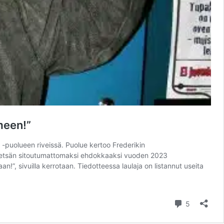
meen!”
 -puolueen riveissä. Puolue kertoo Frederikin
simetsän sitoutumattomaksi ehdokkaaksi vuoden 2023
”, sivuilla kerrotaan. Tiedotteessa laulaja on listannut useita
kommentt
5