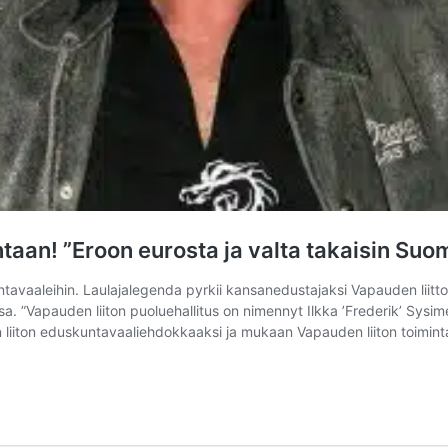
taan! ”Eroon eurosta ja valta takaisin Suo
tavaaleihin. Laulajalegenda pyrkii kansanedustajaksi Vapauden liitto
sa. ”Vapauden liiton puoluehallitus on nimennyt Ilkka ’Frederik’ Sy
iiton eduskuntavaaliehdokkaaksi ja mukaan Vapauden liiton toimintaan!