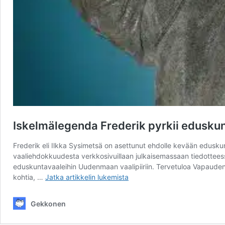
Iskelmälegenda Frederik pyrkii eduskun
Frederik eli Ilkka Sysimetsä on asettunut ehdolle kevään eduskun
vaaliehdokkuudesta verkkosivuillaan julkaisemassaan tiedottees
eduskuntavaaleihin Uudenmaan vaalipiiriin. Tervetuloa Vapauden l
Iskelmälegenda
kohtia, …
Jatka artikkelin
lukemista
Frederik
pyrkii
Gekkonen
eduskuntaan!
”Eroon