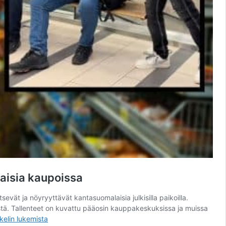
laisia kaupoissa
sevät ja nöyryyttävät kantasuomalaisia julkisilla paikoilla.
estä. Tallenteet on kuvattu pääosin kauppakeskuksissa ja muissa
Ikävä
kkelin
lukemista