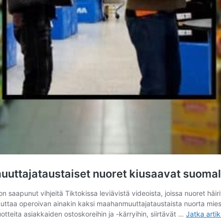
muuttajataustaiset nuoret kiusaavat suoma
saapunut vihjeitä Tiktokissa leviävistä videoista, joissa nuoret häirit
vaikuttaa operoivan ainakin kaksi maahanmuuttajataustaista nuorta mi
uotteita asiakkaiden ostoskoreihin ja -kärryihin, siirtävät …
Jatka arti