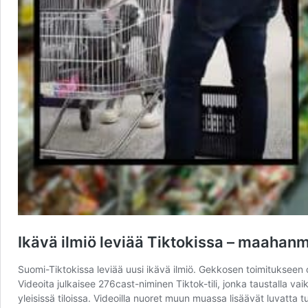
Ikävä ilmiö leviää Tiktokissa – maahan
Suomi-Tiktokissa leviää uusi ikävä ilmiö. Gekkosen toimitukseen on 
Videoita julkaisee 276cast-niminen Tiktok-tili, jonka taustalla 
yleisissä tiloissa. Videoilla nuoret muun muassa lisäävät luvatta t